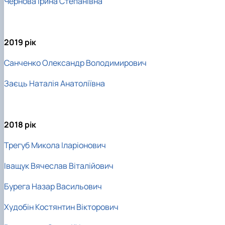
Чернова Ірина Степанівна
2019 рік
Санченко Олександр Володимирович
Заєць Наталія Анатоліївна
2018 рік
Трегуб Микола Іларіонович
Іващук Вячеслав Віталійович
Бурега Назар Васильович
Худобін Костянтин Вікторович