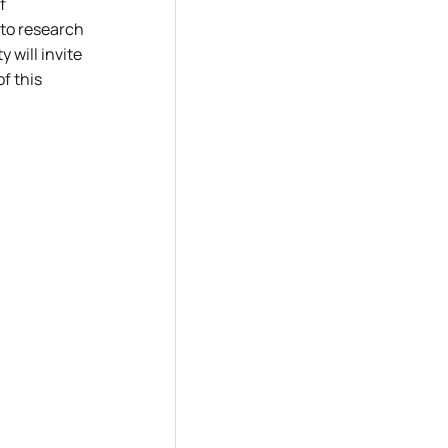
f
to research
 will invite
f this