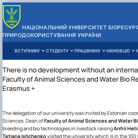
НАЦІОНАЛЬНИЙ УНІВЕРСИТЕТ БІОРЕСУРС
ПРИРОДОКОРИСТУВАННЯ УКРАЇНИ
ВСТУПНИКУ
СТУДЕНТУ
ПРАЦІВНИКУ
НАУКОВЦЮ
Вступ до НУБіП України 2026
Навчання
Освітній процес
Наукова діяльність
Управління і самоврядування
Приймальна комісія
Додаткова освіта
Міжнародна діяльність
Аспіранту / Докторанту
Загальна інформація
There is no development without an intern
Правила прийому
Позанавчальна діяльність
Довідкова інформація
Захисти дисертацій
Офіційні документи
Faculty of Animal Sciences and Water Bio Re
Для осіб з тимчасово окупованих територій
Студентське самоврядування
Профспілкова організація
Законодавче та нормативне забезпечення
Стратегія розвитку на період 2026-2030рр. «ГОЛОСІ
Erаsmus +
Зимовий вступ
Довідкова інформація
Центр колективного користування науковим обладна
Доступ до публічної інформації
Підготовчий курс НМТ
Пільги
Біоетична комісія
Державні закупівлі
Для іноземців / For foreigners
Наукові видання
Офіційна символіка
Військова освіта
Наука для бізнесу
Антикорупційні заходи
The delegation of our university was invited by Estonian coor
Гендерна радниця
Sciences. Dean of
Faculty of Animal Sciences and Water B
Контактна інформація
breeding and bio technologies in livestock raising
Anfrii Heti
Tetiana Ishchenko
visited the university which is in the 100 