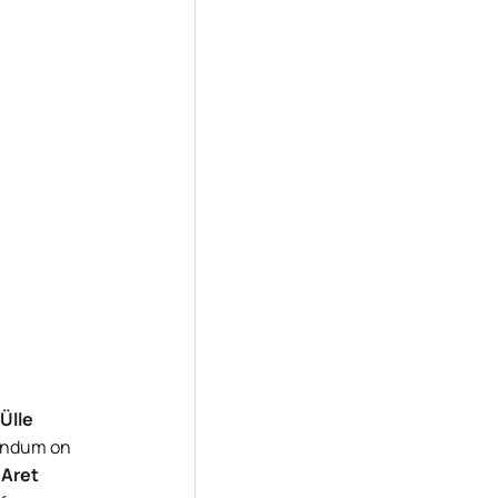
Ülle
randum on
s
Aret