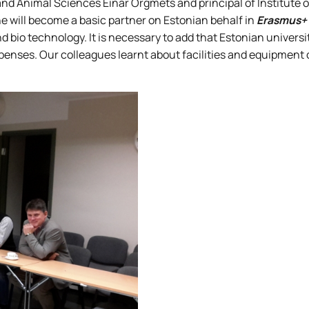
 and Animal Sciences Einar Orgmets and principal of Institute o
ine will become a basic partner on Estonian behalf in
Erasmus+
d bio technology. It is necessary to add that Estonian university
xpenses. Our colleagues learnt about facilities and equipment o