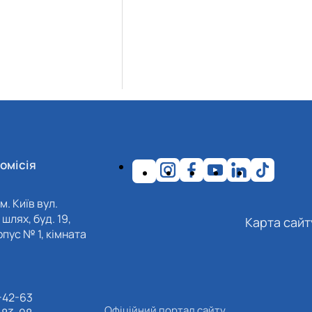
омісія
м. Київ вул.
шлях, буд. 19,
Карта сайт
пус № 1, кімната
-42-63
Офіційний портал сайту