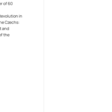
r of 60
Revolution in
the Czechs:
t and
of the