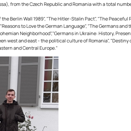
essa), from the Czech Republic and Romania with a total numbe
the Berlin Wall 1989", "The Hitler-Stalin Pact", "The Peaceful 
", "Reasons to Love the German Language", "The Germans and 
-Bohemian Neighborhood","Germans in Ukraine: History, Presen
en west and east - the political culture of Romania", "Destiny 
stern and Central Europe."