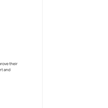
prove their
rt and