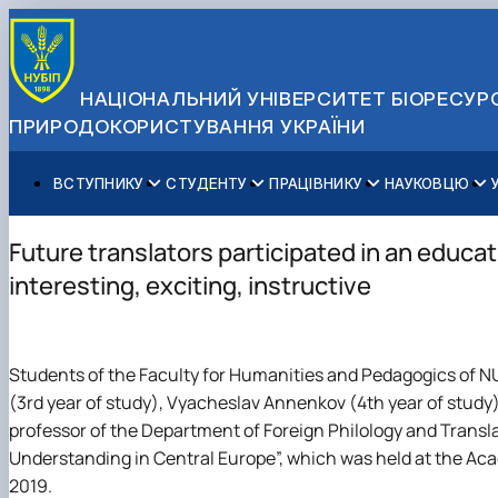
НАЦІОНАЛЬНИЙ УНІВЕРСИТЕТ БІОРЕСУРС
ПРИРОДОКОРИСТУВАННЯ УКРАЇНИ
ВСТУПНИКУ
СТУДЕНТУ
ПРАЦІВНИКУ
НАУКОВЦЮ
Вступ до НУБіП України 2026
Навчання
Освітній процес
Наукова діяльність
Управління і самоврядування
Приймальна комісія
Додаткова освіта
Міжнародна діяльність
Аспіранту / Докторанту
Загальна інформація
Future translators participated in an educat
Правила прийому
Позанавчальна діяльність
Довідкова інформація
Захисти дисертацій
Офіційні документи
interesting, exciting, instructive
Для осіб з тимчасово окупованих територій
Студентське самоврядування
Профспілкова організація
Законодавче та нормативне забезпечення
Стратегія розвитку на період 2026-2030рр. «ГОЛОСІ
Зимовий вступ
Довідкова інформація
Центр колективного користування науковим обладна
Доступ до публічної інформації
Підготовчий курс НМТ
Пільги
Біоетична комісія
Державні закупівлі
Students of the Faculty for Humanities and Pedagogics of N
Для іноземців / For foreigners
Наукові видання
Офіційна символіка
(3rd year of study), Vyacheslav Annenkov (4th year of study)
Військова освіта
Наука для бізнесу
Антикорупційні заходи
professor of the Department of Foreign Philology and Transl
Гендерна радниця
Understanding in Central Europe”, which was held at the Ac
Контактна інформація
2019.