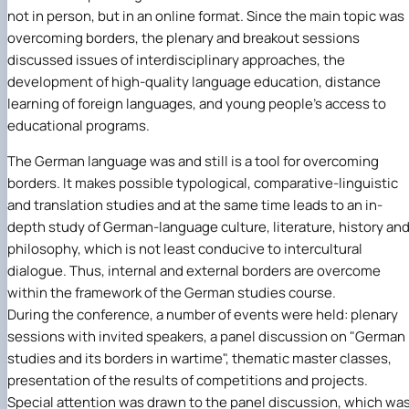
Іноземні мови
Їдальні та буфети
Центр вивчення мов
Психологічна підтримка
Біоетична комісія
Рада молодих вчених
Методичні рекомендації, пам'ятки
ЦКНО «Агропромисловий комплекс, лісове і
Доступ до публічної інформації
Наглядова рада
Історія університету
not in person, but in an online format. Since the main topic was
Працевлаштування
Студентські квитки
Інклюзивне середовище
Наукові видання
садово-паркове господарство, ветеринарна
Наукові школи
Форми документів
Державні закупівлі
Рада роботодавців
Видатні випускники та працівники
overcoming borders, the plenary and breakout sessions
Наука для бізнесу
медицина»
Стартап школа НУБіП України
Патентно-ліцензійна діяльність
Досліднику та автору
Офіційна символіка
Благодійний фонд «Голосіївська ініціатива
Звіт ректора
discussed issues of interdisciplinary approaches, the
Обладнання НУБіП України
Звіт про проведення НТЗ
Каталог наукових послуг
Антикорупційні заходи
2020»
Пам'яті захисників України
development of high-quality language education, distance
Наукові журнали НУБіП України
«SEB-2024»
Гендерна радниця
Почесні доктори і професори НУБіП України
Уповноважена особа з питань запобігання 
learning of foreign languages, and young people's access to
Наукові журнали НУБіП України (English)
«SEB-2025»
Контактна інформація
виявлення корупції
Пресслужба
educational programs.
Пам'ятка про проведення науково-технічни
Університетський кур'єр
Положення про антикорупційного
заходів
уповноваженого НУБіП України
Вибори ректора
The German language was and still is a tool for overcoming
Порядок планування та організації
Програма розвитку університету «Голосіївсь
Національні нормативно-правові акти
borders. It makes possible typological, comparative-linguistic
проведення НТЗ
ініціатива – 2025»
Нормативно-правові акти НУБіП України
and translation studies and at the same time leads to an in-
Результати науково-технічних заходів
Інформаційні ресурси НАЗК
Монографії
Методичні роз’яснення НАЗК
depth study of German-language culture, literature, history an
Антикорупційні заходи
philosophy, which is not least conducive to intercultural
dialogue. Thus, internal and external borders are overcome
within the framework of the German studies course.
During the conference, a number of events were held: plenary
sessions with invited speakers, a panel discussion on "German
studies and its borders in wartime", thematic master classes,
presentation of the results of competitions and projects.
Special attention was drawn to the panel discussion, which wa