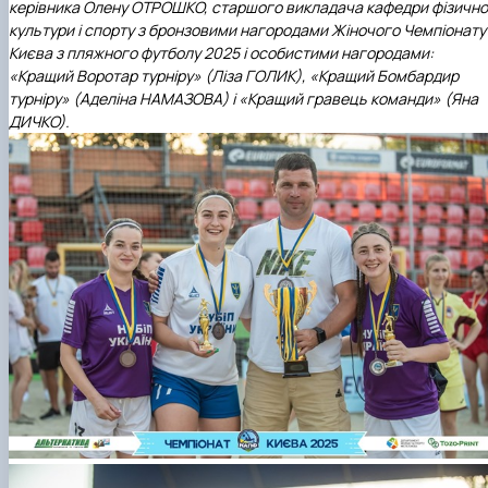
керівника Олену ОТРОШКО, старшого викладача
кафедри фізично
культури і спорту
з бронзовими нагородами Жіночого Чемпіонату
Києва з пляжного футболу 2025 і особистими нагородами:
«Кращий Воротар турніру»
(Ліза ГОЛИК),
«Кращий Бомбардир
турніру»
(Аделіна НАМАЗОВА) і
«Кращий гравець команди»
(Яна
ДИЧКО).