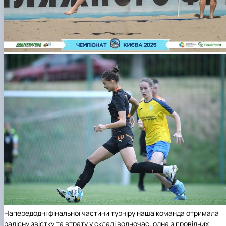
Напередодні фінальної частини турніру наша команда отримала
радісну звістку та втрату у складі водночас, одна з провідних