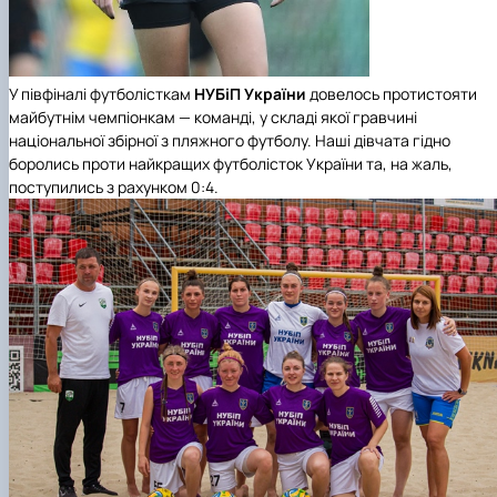
У півфіналі футболісткам
НУБіП України
довелось протистояти
майбутнім чемпіонкам — команді, у складі якої гравчині
національної збірної з пляжного футболу. Наші дівчата гідно
боролись проти найкращих футболісток України та, на жаль,
поступились з рахунком 0:4.