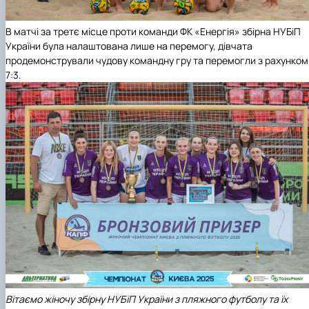
В матчі за третє місце проти команди ФК «Енергія» збірна НУБіП
України була налаштована лише на перемогу, дівчата
продемонстрували чудову командну гру та перемогли з рахунком
7:3.
Вітаємо жіночу збірну НУБіП України з пляжного футболу та їх