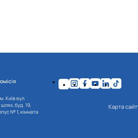
омісія
м. Київ вул.
шлях, буд. 19,
Карта сайт
пус № 1, кімната