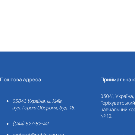
Поштова адреса
Приймальна к
03041, Україна, 
03041, Україна, м. Київ,
Горіхуватський 
вул. Героїв Оборони, буд. 15.
навчальний кор
№ 12.
(044) 527-82-42
rectorat@nubip.edu.ua