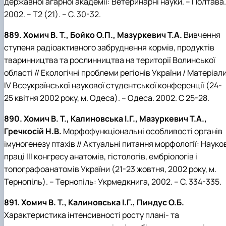
державної агарної академії: Ветеринарні науки. – Полтава.
2002. – Т2 (21). – С. 30-32.
889. Хомич В. Т., Бойко О.П., Мазуркевич Т.А.
Вивчення
ступеня радіоактивного забруднення кормів, продуктів
тваринництва та рослинництва на території Волинської
області // Екологічні проблеми регіонів України / Матеріал
IV Всеукраїнської наукової студентської конференції (24-
25 квітня 2002 року, м. Одеса). – Одеса. 2002. С 25-28.
890. Хомич В. Т., Калиновська І.Г., Мазуркевич Т.А.,
Гречкосій Н.В.
Морфофункціональні особливості органів
імуногенезу птахів // Актуальні питання морфології: Науко
праці ІІІ конгресу анатомів, гістологів, ембріологів і
топографоанатомів України (21-23 жовтня, 2002 року, м.
Тернопіль). – Тернопіль: Укрмедкнига, 2002. – С. 334-335.
891. Хомич В. Т., Калиновська І.Г., Пиндус О.Б.
Характеристика інтенсивності росту плані- та