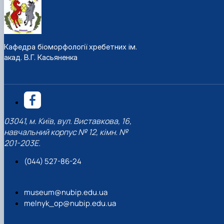
Кафедра біоморфології хребетних ім.
акад. В.Г. Касьяненка
03041, м. Київ, вул. Виставкова, 16,
навчальний корпус № 12, кімн. №
201-203Е.
(044) 527-86-24
museum@nubip.edu.ua
melnyk_op@nubip.edu.ua