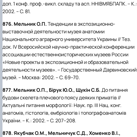
доп. 1 конф. проф.-викл. складу та асп. ННІВМЯБПАПК. – К.:
2002. – С. 81.
876. Мельник О.П.
Тенденции в экспозиционно-
выставочной деятельности музея анатомии
Национального аграрного университета Украины // Тез.
док. IV Всеросийской научно-практической конференции
ассоциации естественноисторических музеев России
«Новые проекты в экспозиционной и образовательной
деятельности музеев». – Государственный Дарвиновский
музей. – Москва: 2002. – С. 69–70.
877. Мельник О.П., Бірук Ю.О., Щукін С.Б.
До питання
будови скелета плечового поясу деяких приматів //
Актуальні питання морфології: Наук. пр. ІІІ Нац. конг.
анатомів, гістологів, ембріологів і топографоанатомів
України. – К.: 2002. – С. 207–208.
878. Якубчак О.М., Мельничук С.Д., Хоменко В.І.,