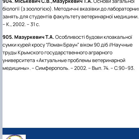
904. Міськевич С.В.,Мазуркевич Т.А.
Основи загальної
біології (з зоологією). Методичні вказівки до лабораторни
занять для студентів факультету ветеринарної медицини.
– К., 2002. – 31 с.
905. Мазуркевич Т.А.
Особливості будови клоакальної
сумки курей кросу “Ломан Браун” віком 90 діб //Научные
труды Крымского государственного аграрного
университета «Актуальные проблемы ветеринарной
медицины». – Симферополь. – 2002. – Вып. 74. – С.90–93.