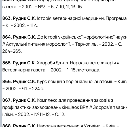
газета. – 2002. – №3. – 5, 7, 10, 11, 13, 16.
863. Рудик С.К.
Історія ветеринарної медицини. Програма
– К. – 2002. – 11 с.
864. Рудик С.К.
До історії української морфологічної наук
// Актуальні питання морфології. – Тернопіль. – 2002. – С.
264–265.
865. Рудик С.К.
Хвороби бджіл. Народна ветеринарія //
Ветеринарна газета. – 2002. – 1–15 листопада.
866. Рудик С.К.
Курс лекцій з порівняльної анатомії. – Київ
– 2002. – Ч.1. – 224 с.
867. Рудик С.К.
Комплекс для проведення заходів з
профілактики захворювань кінцівок ВРХ // Здоров'я твари
і ліки. – 2002. – №11–12. – С. 12.
868. Рудик С.К.
Народна ветеринарія України. – Київ. –