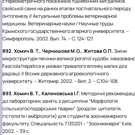
стереометричного показників піднебінних мигдаликів
свійської свині на ранніх етапах постнатального періоду
онтогенезу // Актуальные проблемы ветеринарной
медицины. Ветеринарные науки / Научные труды
Крымского государственного агарного университета. –
Симферополь. 2002. Вып. 74. – С. 124-127.
892. Хомич В. Т., Чернишова М.О., Житова О.П.
Зміни
мікроструктури печінки великої рогатої худоби, інвазовано
Fasciola hepatica в умовах тривалого впливу малих доз
радіації // Вісник державного агроекологічного
університету. – Житомир. 2002. – Вип. 2. – С.104-108.
893. Хомич В. Т., Калиновська І.Г.
Методичні рекомендаці
до лабораторних занять з дисципліни “Морфологія
сільськогосподарських тварин” (розділи: цитологія,
гістологія і ембріологія) для студентів зооінженерного
факультету. Спеціальність 7.130201 – “Зооінженерія” Київ.
2002. – 39 с.