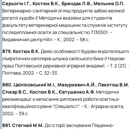
Серьогін І.Г., Костюк В.К., Брендак Л.В., Мельник О.П.
Ветеринарно-санітарний огляд продуктів забою великої
рогатої худоби // Методичні вказівки для студентів
факультету ветеринарної медицини та слухачів інституту
післядипломної освіти за спеціальністю 7.130501. –
Видавничий центр НАУ. – К., 2002. – 58 с.
879. Костюк В.К.
Деякі особливості будови ендотеліоциті
лімфатичних капілярів шлунка свійського бика // Наукові
праці Полтавської державної аграрної академії. – Т. 2 (21). 
Полтава, 2002. – С. 32–33.
880. Цвіліховський М.І., Мазуркевич А.Й., Лакотош В.М.
Січкар В.С., Костюк В.К., Євтушенко А.Ф.
Методичні
рекомендації з написання дипломної роботи освітньо-
кваліфікаційного рівня “Спеціаліст”. – К.: Аграрна освіта,
2002. – 39 с.
881. Стегней М.М.
До історії заснування Південно-