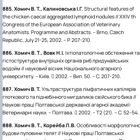
885. Хомич В. Т., Калиновська І.Г.
Structural features of
the chicken caecal aggregated lymphoid nodules // XXIV th
Congress of the European Association of Veterinary
Anatomists. Programme and Abstracts. – Brno, Czech
Republic, July 21-25, 2002. – P. 207-210.
886. Хомич В. Т., Вовк Н.І.
Іхтіопатологічне обстеження та
гістоструктура внутрішніх органів риб придунайських
водойм // науковий вісник Національного агарного
університету. – Київ.  2002. – Вип. 50. – С. 207-210.
887. Хомич В. Т.
Ультраструктура лімфатичних капілярів
глоткового та піднебінного мигдаликів свійського бика //
Наукові праці Полтавської державної агарної академії:
Ветеринарні науки. – Полтава.  2002. – Т2 (21). – С. 52–54.
888. Хомич В. Т., Корейба Л.В.
Особливості морфологічно
будови пуповини телят // Наукові праці Полтавської