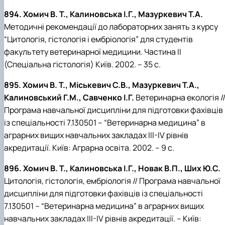
894. Хомич В. Т., Калиновська І.Г., Мазуркевич Т.А.
Методичні рекомендації до лабораторних занять з курсу
“Цитологія, гістологія і ембріологія” для студентів
факультету ветеринарної медицини. Частина ІІ
(Спеціальна гістологія) Київ. 2002. – 35 с.
895. Хомич В. Т., Міськевич С.В., Мазуркевич Т.А.,
Калиновський Г.М., Савченко І.Г.
Ветеринарна екологія /
Програма навчальної дисципліни для підготовки фахівців
із спеціальності 7.130501 – “Ветеринарна медицина” в
аграрних вищих навчальних закладах ІІІ-ІV рівнів
акредитації. Київ: Аграрна освіта. 2002. – 9 с.
896. Хомич В. Т., Калиновська І.Г., Новак В.П., Ших Ю.С.
Цитологія, гістологія, ембріологія // Програма навчальної
дисципліни для підготовки фахівців із спеціальності
7.130501 – “Ветеринарна медицина” в аграрних вищих
навчальних закладах ІІІ-ІV рівнів акредитації. – Київ: