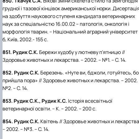
850. Ткачук С.А.
Вікові зміни скелета стило та зейгоподія
грудної і тазової кінцівок американської норки. Дисертаці
на здобуття наукового ступеня кандидата ветеринарних
наук за спеціальністю 16.00.02 – патологія, онкологія і
морфологія тварин. – Національний аграрний університет
б, Київ, 2002.- 155 с.
851. Рудик С.К.
Бережи худобу у лютневу п'ятницю //
Здоровье животных и лекарства. – 2002. – №1. – С. 14.
852. Рудик С.К.
Березень. «Нуте ви, бджоли, готуйтесь, бо
прийшла пора» // Здоровье животных и лекарства. – 2002.
№2. – С. 14.
853. Рудик С.К., Рудик К.С.
Історія всесвітньої
ветеринарної освіти. – К. – 2002. – 200 с.
854. Рудик С.К.
Квітень // Здоровье животных и лекарства
– 2002. – №3. – С. 14.