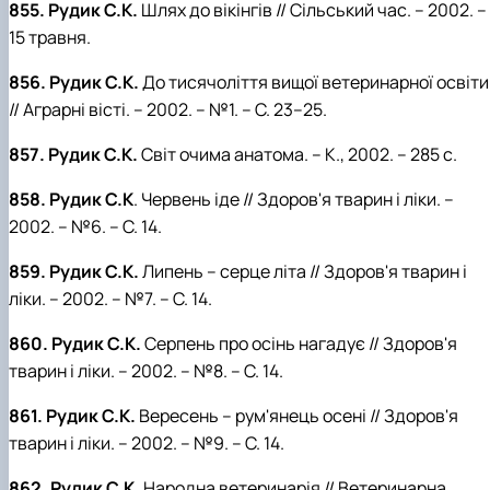
855. Рудик С.К.
Шлях до вікінгів // Сільський час. – 2002. –
15 травня.
856. Рудик С.К.
До тисячоліття вищої ветеринарної освіти
// Аграрні вісті. – 2002. – №1. – С. 23–25.
857. Рудик С.К.
Світ очима анатома. – К., 2002. – 285 с.
858. Рудик С.К
. Червень іде // Здоров'я тварин і ліки. –
2002. – №6. – С. 14.
859. Рудик С.К.
Липень – серце літа // Здоров'я тварин і
ліки. – 2002. – №7. – С. 14.
860. Рудик С.К.
Серпень про осінь нагадує // Здоров'я
тварин і ліки. – 2002. – №8. – С. 14.
861. Рудик С.К.
Вересень – рум'янець осені // Здоров'я
тварин і ліки. – 2002. – №9. – С. 14.
862. Рудик С.К.
Народна ветеринарія // Ветеринарна