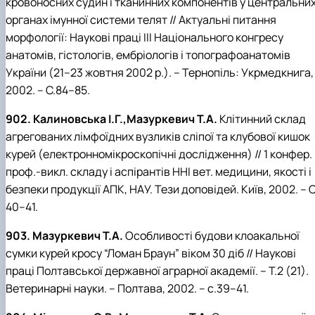
кровоносних судин і тканинних компонентів у центральни
органах імунної системи телят // Актуальні питання
морфології: Наукові праці ІІІ Національного конгресу
анатомів, гістологів, ембріологів і топографоанатомів
України (21–23 жовтня 2002 р.). – Тернопіль: Укрмедкнига,
2002. – С.84–85.
902. Калиновська І.Г.,Мазуркевич Т.А.
Клітинний склад
агрегованих лімфоїдних вузликів сліпої та клубової кишок
курей (електронномікроскопічні дослідження) // 1 конфер.
проф.-викл. складу і аспірантів ННІ вет. медицини, якості і
безпеки продукції АПК, НАУ. Тези доповідей. Київ, 2002. – C
40–41.
903. Мазуркевич Т.А.
Особливості будови клоакальної
сумки курей кросу “Ломан Браун” віком 30 діб // Наукові
праці Полтавської державної аграрної академії. – Т.2 (21).
Ветеринарні науки. – Полтава, 2002. – с.39–41.