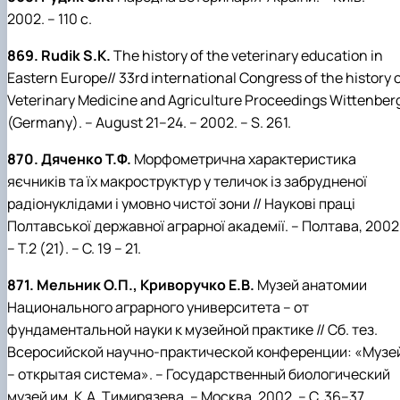
2002. – 110 с.
869. Rudik S.K.
The history of the veterinary education in
Eastern Europe// 33rd international Congress of the history 
Veterinary Medicine and Agriculture Proceedings Wittenber
(Germany). – August 21–24. – 2002. – S. 261.
870. Дяченко Т.Ф.
Морфометрична характеристика
яєчників та їх макроструктур у теличок із забрудненої
радіонуклідами і умовно чистої зони // Наукові праці
Полтавської державної аграрної академії. – Полтава, 2002
– Т.2 (21). – С. 19 – 21.
871. Мельник О.П., Криворучко Е.В.
Музей анатомии
Национального аграрного университета – от
фундаментальной науки к музейной практике // Сб. тез.
Всеросийской научно-практической конференции: «Музе
– открытая система». – Государственный биологический
музей им. К.А. Тимирязева. – Москва, 2002. – С. 36–37.