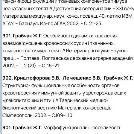
гемомикроциркуляции и тканевых компонентов тимуса
неонатальных телят // Достижения ветеринарии – ХХІ веку
Материалы междунар. науч. конф. посвящ. 40-летию ИВМ
АГАУ. – Барнаул: Из-во АГАУ, 2002. – С. 21-23.
901. Грабчак Ж.Г.
Особливості динаміки кількісних
взаємовідношень кровоносних судин і тканинних
компонентів тимуса телят // Ветеринарні науки: Наукові
праці. – Полтава: Полтавська державна аграрна академія,
2002. – Т. 2 (21). – С. 16–21.
902. Криштофорова Б.В., Лемещенко В.В., Грабчак Ж.Г.
Структурно- функциональные особенности органов
кроветворения и иммунной защиты у зрелорождающих
млекопитающих и птиц // Таврический медико-
биологический вестник: Матеріали конференції. –
Сімферополь, 2002. – С.109–110.
901. Грабчак Ж.Г.
Морфофункціональні особливості