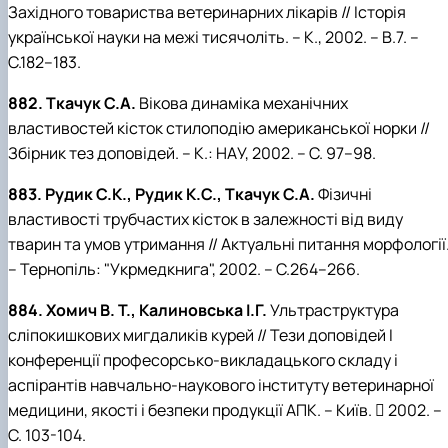
Західного товариства ветеринарних лікарів // Історія
української науки на межі тисячоліть. – К., 2002. – В.7. –
С.182–183.
882. Ткачук С.А.
Вікова динаміка механічних
властивостей кісток стилоподію американської норки //
Збірник тез доповідей. – К.: НАУ, 2002. – С. 97–98.
883. Рудик С.К., Рудик К.С., Ткачук С.А.
Фізичні
властивості трубчастих кісток в залежності від виду
тварин та умов утримання // Актуальні питання морфології
– Тернопіль: "Укрмедкнига", 2002. – С.264–266.
884. Хомич В. Т., Калиновська І.Г.
Ультраструктура
сліпокишкових мигдаликів курей // Тези доповідей І
конференції професорсько-викладацького складу і
аспірантів навчально-наукового інституту ветеринарної
медицини, якості і безпеки продукції АПК. – Київ.  2002. –
С. 103-104.