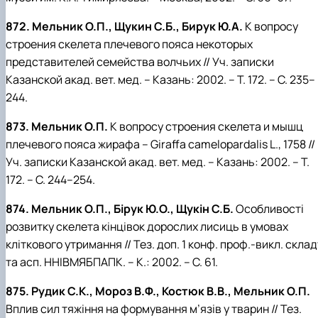
872. Мельник О.П., Щукин С.Б., Бирук Ю.А.
К вопросу
строения скелета плечевого пояса некоторых
представителей семейства волчьих // Уч. записки
Казанской акад. вет. мед. – Казань: 2002. – Т. 172. – С. 235–
244.
873. Мельник О.П.
К вопросу строения скелета и мышц
плечевого пояса жирафа – Giraffa camelopardalis L., 1758 //
Уч. записки Казанской акад. вет. мед. – Казань: 2002. – Т.
172. – С. 244–254.
874. Мельник О.П., Бірук Ю.О., Щукін С.Б.
Особливості
розвитку скелета кінцівок дорослих лисиць в умовах
кліткового утримання // Тез. доп. 1 конф. проф.-викл. склад
та асп. ННІВМЯБПАПК. – К.: 2002. – С. 61.
875. Рудик С.К., Мороз В.Ф., Костюк В.В., Мельник О.П.
Вплив сил тяжіння на формування м’язів у тварин // Тез.