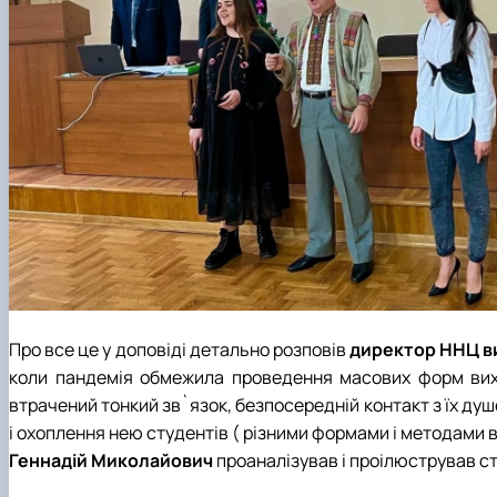
Про все це у доповіді детально розповів
директор ННЦ ви
коли пандемія обмежила проведення масових форм вихов
втрачений тонкий зв`язок, безпосередній контакт з їх душе
і охоплення нею студентів ( різними формами і методами
Геннадій Миколайович
проаналізував і проілюстрував с