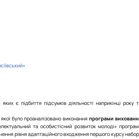
»
довища»
осіївський»
яких є підбиття підсумків діяльності наприкінці року т
і якої було проаналізовано виконання
програми вихованн
електуальний та особистісний розвиток молоді» програм
ачення рівня адаптаційного входження першого курсу набор