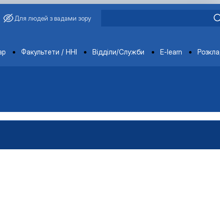
Для людей з вадами зору
ments
ар
Факультети / ННІ
Відділи/Служби
E-learn
Розкл
вища»