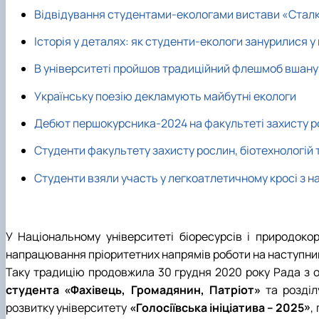
Сенат cтудентської організації факультету
Відвідування студентами-екологами вистави «Стал
Відомі постаті факультету
ІІ етап Всеукраїнської олімпіади з дисципліни "Загальна
Історія у деталях: як студенти-екологи занурилися у 
В університеті пройшов традиційний флешмоб вшану
Українську поезію декламують майбутні екологи
Дебют першокурсника-2024 на факультеті захисту рос
Студенти факультету захисту рослин, біотехнологій т
Студенти взяли участь у легкоатлетичному кросі з н
У Національному університеті біоресурсів і природокор
напрацювання пріоритетних напрямів роботи на наступни
Таку традицію продовжила 30 грудня 2020 року Рада з орг
студента «Фахівець, Громадянин, Патріот»
та розділ
розвитку університету
«Голосіївська ініціатива – 2025»
,