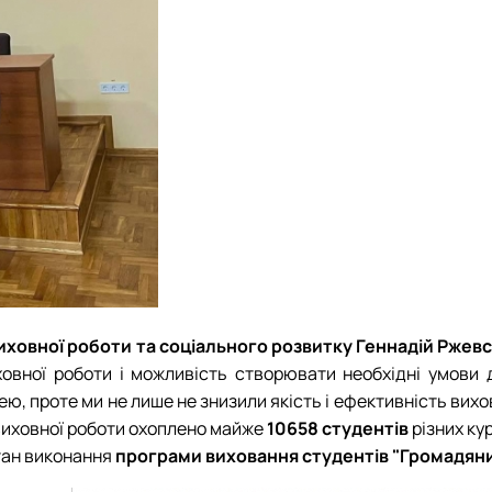
ховної роботи та соціального розвитку Геннадій Ржев
ної роботи і можливість створювати необхідні умови дл
ю, проте ми не лише не знизили якість і ефективність вихов
 виховної роботи охоплено майже
10658 студентів
різних ку
тан виконання
програми виховання студентів "Громадянин