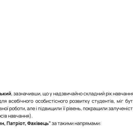
ський
, зазначивши, що у надзвичайно складний рік навчанн
я всебічного особистісного розвитку студентів, міг бут
ної роботи, але і підвищили її рівень, покращили залученіс
рсів навчання).
, Патріот, Фахівець"
за такими напрямами: