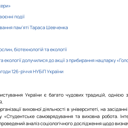
Забезпечення ОПП «Карантин рослин»
кери»
Забезпечення ОПП «Екологічна біотехнологія та біоенергетика
 екологія"
Забезпечення ОПП «Екологія та охорона навколишнього сере
воєнні події
Забезпечення ОПП «Екологічний контроль та аудит»
вання пам’яті Тараса Шевченка
лин, біотехнологій та екології
а екології долучилися до акції з прибирання нацпарку «Гол
агоди 126-річчя НУБіП України
истування України є багато чудових традицій, однією з 
й.
анізації виховної діяльності в університеті, на засіданн
у «Студентське самоврядування та виховна робота. Інт
 проведений аналіз соціологічного дослідження щодо визн