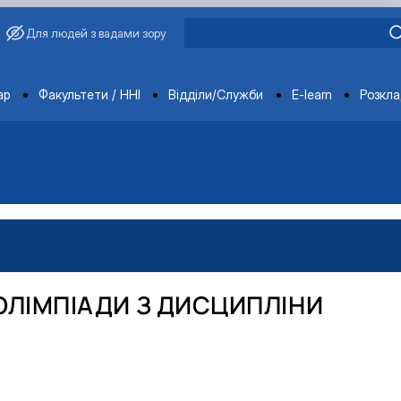
Для людей з вадами зору
ments
ар
Факультети / ННІ
Відділи/Служби
E-learn
Розкл
 ОЛІМПІАДИ З ДИСЦИПЛІНИ
вища»