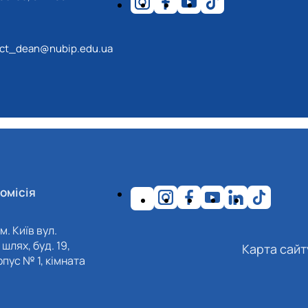
ect_dean@nubip.edu.ua
омісія
м. Київ вул.
шлях, буд. 19,
Карта сайт
пус № 1, кімната