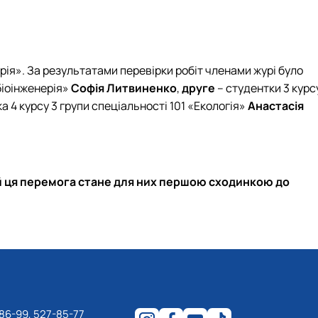
ерія». За результатами перевірки робіт членами журі було
 біоінженерія»
Софія Литвиненко
,
друге
– студентки 3 курс
а 4 курсу 3 групи спеціальності 101 «Екологія»
Анастасія
хай ця перемога стане для них першою сходинкою до
86-99, 527-85-77