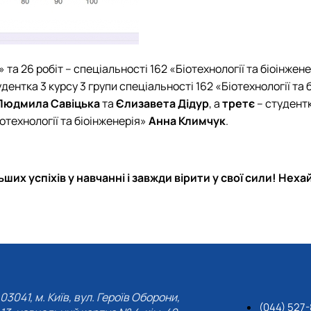
 та 26 робіт – спеціальності 162 «Біотехнології та біоінжен
дентка 3 курсу 3 групи спеціальності 162 «Біотехнології та
Людмила Савіцька
та
Єлизавета Дідур
, а
третє
– студентк
іотехнології та біоінженерія»
Анна Климчук
.
их успіхів у навчанні і завжди вірити у свої сили! Не
03041, м. Київ, вул. Героїв Оборони,
(044) 527-