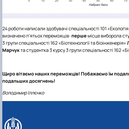
24 роботи написали здобувачі спеціальності 101 «Екологія»
визначено п’ятьох переможців:
перше
місце виборола сту
3 групи спеціальності 162 «Біотехнології та біоінженерія»
Марчук
та студентка 3 курсу 3 групи спеціальності 162 «Б
Щиро вітаємо наших переможців! Побажаємо їм подальш
подальших досягнень!
Володимир Іллєнко