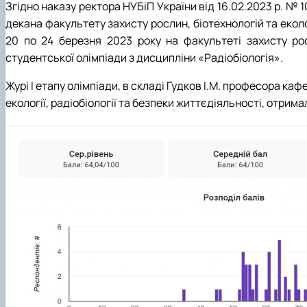
Сенат cтудентської організації факультету
Згідно наказу ректора НУБіП України від 16.02.2023 р. № 
Відомі постаті факультету
декана факультету захисту рослин, біотехнологій та еколо
ІІ етап Всеукраїнської олімпіади з дисципліни "Загальна
20 по 24 березня 2023 року на факультеті захисту рос
студентської олімпіади з дисципліни «Радіобіологія».
Журі І етапу олімпіади, в складі Гудков І.М. професора ка
екології, радіобіології та безпеки життєдіяльності, отрима