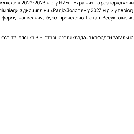
лімпіади в 2022-2023 н.р. у НУБіП України» та розпоряджен
»
імпіади з дисципліни «Радіобіологія» у 2023 н.р.» у період
довища»
у форму написання, було проведено І етап Всеукраїнсько
льності та Іллєнка В.В. старшого викладача кафедри загально