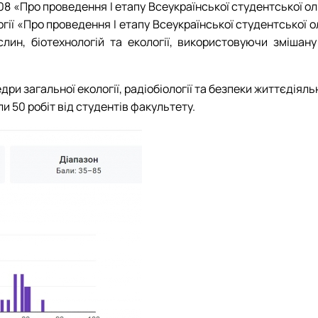
Забезпечення ОПП «Карантин рослин»
108 «Про проведення I етапу Всеукраїнської студентської о
Забезпечення ОПП «Екологічна біотехнологія та біоенергетика
гії «Про проведення I етапу Всеукраїнської студентської ол
 екологія"
Забезпечення ОПП «Екологія та охорона навколишнього сере
лин, біотехнологій та екології, використовуючи змішан
Забезпечення ОПП «Екологічний контроль та аудит»
федри загальної екології, радіобіології та безпеки життєдія
ли 50 робіт від студентів факультету.