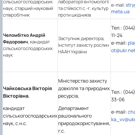
сільськогосподарських
лабораторії ентомології
Забезпечення ОПП «Екологічний контроль 
str
e-mail:
наук, старший науковий
та стійкості с.-г. культур
аудит»
meta.ua
співробітник
проти шкідників
Тел.: (044
Челомбітко Андрій
11-24
Заступник директора,
Федорович
, кандидат
e-mail:
pla
Інститут захисту рослин
сільськогосподарських
ot@ukr.ne
НААН України
наук
Міністерство захисту
Чайковська Вікторія
довкілля та природних
Тел.: (044
Вікторівна
,
ресурсів,
33-06
кандидат
Департамент
e-mail:
ch
сільськогосподарських
раціонального
ka_vv@ukr
наук, с.н.с.
природокористування,
г.с.