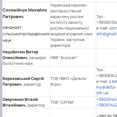
Українська науково-
Соломійчук Михайло
дослідна станція
Петрович
,
карантину рослин
Тел.:
Інституту захисту
+38066134
кандидат
ukrn
рослин Національної
e-mail:
сільськогосподарських
am@gmail
академії аграрних наук
України, заступник
наук
директора
Недобиткін Віктор
Олексійович,
кандидат
НВФ "Агросвіт"
біологічних наук
Тел.:
+3806894
Березовський Сергій
ТОВ «ВІКО «Дельта-
s.be
e-mail:
Петрович,
директор
Агро»
kiy@delta-
om.ua
+3805040
Оверченко Віталій
ТОВ "САТІВА"
+38097442
Віталійович,
директор
+380 95 28