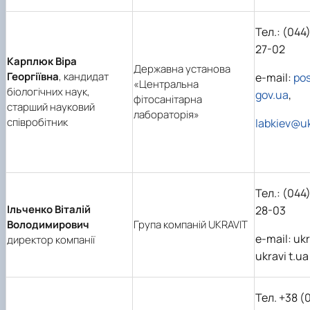
Тел.: (044
27-02
Карплюк Віра
Державна установа
Георгіївна
, кандидат
e-mail:
pos
«Центральна
біологічних наук,
gov.ua
,
фітосанітарна
старший науковий
лабораторія»
співробітник
labkiev@uk
Тел.: (044
Ільченко Віталій
28-03
Володимирович
Група компаній UKRAVIT
e-mail: uk
директор компанії
ukravi t.ua
Тел. +38 (