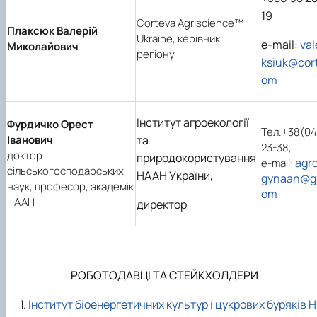
19
Corteva Agriscience™
Плаксюк Валерій
Ukraine, керівник
е-mail:
val
Миколайович
регіону
ksiuk@cor
om
Інститут агроекології
Фурдичко Орест
Тел.+38(04
Іванович
,
та
23-38,
доктор
природокористування
agr
e-mail:
сільськогосподарських
НААН України,
gynaan@gm
наук, професор, академік
om
НААН
директор
РОБОТОДАВЦІ ТА СТЕЙКХОЛДЕРИ
Інститут біоенергетичних культур і цукрових буряків Н