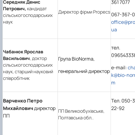
Середняк Денис
361 7077
Петрович,
кандидат
Директор фірми Propecs
067-367-0
сільськогосподарських
наук
office@pr
ua
тел.
Чабанюк Ярослав
09654333
Васильович
, доктор
Група BioNorma,
сільськогосподарських
e-mail:
ch
генеральний директор
наук, старший науковий
k@bio-nor
співробітник
m
Варченко Петро
Тел. 050-
Михайлович
директор
22-92
ПП Великообухівське,
ПП
Полтавська обл..