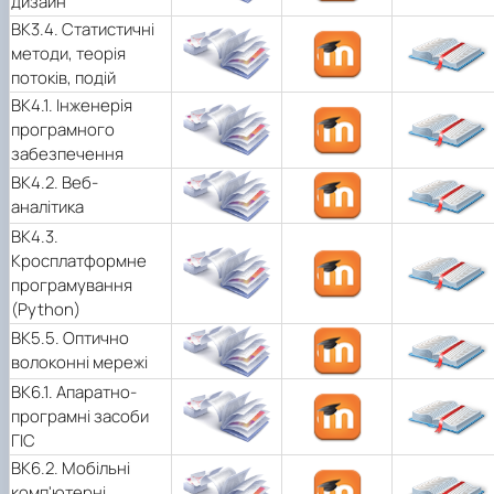
дизайн
ВК3.4. Статистичні
методи, теорія
потоків, подій
ВК4.1. Інженерія
програмного
забезпечення
ВК4.2. Веб-
аналітика
ВК4.3.
Кросплатформне
програмування
(Python)
ВК5.5. Оптично
волоконні мережі
ВК6.1. Апаратно-
програмні засоби
ГІС
ВК6.2. Мобільні
комп'ютерні