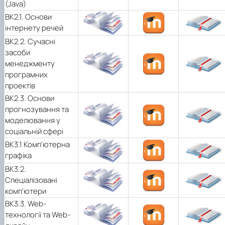
(Java)
ВК2.1. Основи
інтернету речей
ВК2.2. Сучасні
засоби
менеджменту
програмних
проектів
ВК2.3. Основи
прогнозування та
моделювання у
соціальній сфері
ВК3.1 Комп'ютерна
графіка
ВК3.2.
Спеціалізовані
комп'ютери
ВК3.3. Web-
технології та Web-