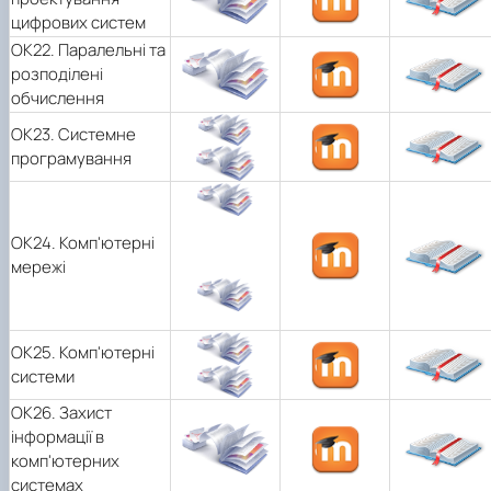
цифрових систем
ОК22. Паралельні та
розподілені
обчислення
ОК23. Системне
програмування
ОК24. Комп'ютерні
мережі
ОК25. Комп'ютерні
системи
ОК26. Захист
інформації в
комп'ютерних
системах