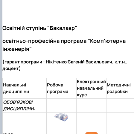
Освітній ступінь "Бакалавр"
освітньо-професійна програма "Комп'ютерна
інженерія"
(гарант програми - Нікітенко Євгеній Васильович, к.т.н.,
доцент)
Електронний
Навчальні
Робоча
Методичні
навчальний
дисципліни
програма
розробки
курс
ОБОВ'ЯЗКОВІ
ДИСЦИПЛІНИ: