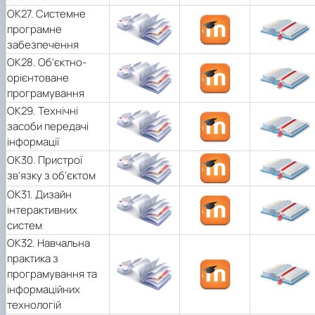
ОК27. Системне
програмне
забезпечення
ОК28. Об'єктно-
орієнтоване
програмування
ОК29. Технічні
засоби передачі
інформації
ОК30. Пристрої
зв'язку з об'єктом
ОК31. Дизайн
інтерактивних
систем
ОК32. Навчальна
практика з
програмування та
інформаційних
технологій