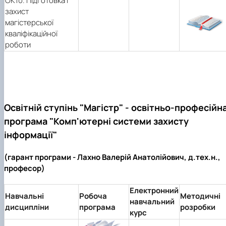
ОК10. Підготовка і
захист
магістерської
кваліфікаційної
роботи
Освітній ступінь "Магістр" - освітньо-професійн
програма "Комп'ютерні системи захисту
інформації"
(гарант програми - Лахно Валерій Анатолійович, д.тех.н.,
професор)
Електронний
Навчальні
Робоча
Методичні
навчальний
дисципліни
програма
розробки
курс