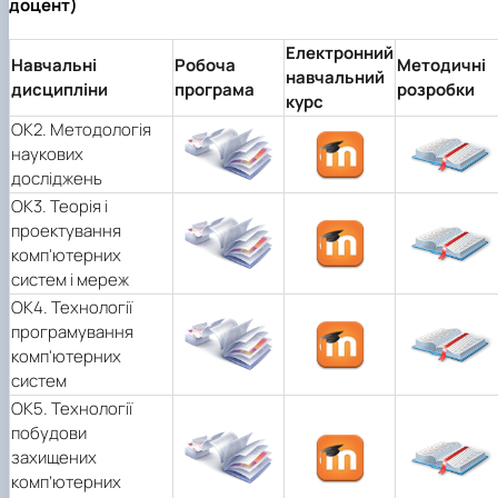
доцент)
Електронний
Навчальні
Робоча
Методичні
навчальний
дисципліни
програма
розробки
курс
ОК2. Методологія
наукових
досліджень
ОК3. Теорія і
проектування
комп'ютерних
систем і мереж
OK4. Технології
програмування
комп'ютерних
систем
ОК5. Технології
побудови
захищених
комп’ютерних