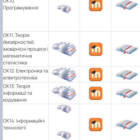
OK10.
Програмування
ОК11. Теорiя
ймовiрностей,
імовірнісні процеси і
математична
статистика
OK12. Електроніка та
електротехніка
ОК13. Теорія
інформації та
кодування
OK14. Інформаційні
технології