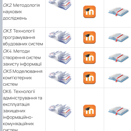
ОК2.
Методологія
наукових
досліджень
ОК3
. Технології
програмування
вбудованих систем
OK4.
Методи
створення систем
захисту інформації
ОК5
.Моделювання
комп'ютерних
систем
OK6. Технології
адміністрування та
експлуатація
захищених
інформаційно-
комунікаційних
систем