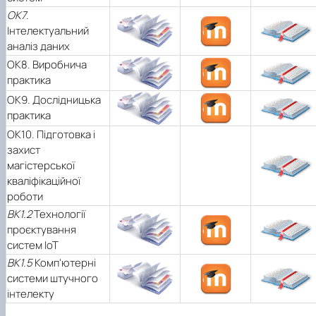
ОК7
.
Інтелектуальний
аналіз даних
ОК8. Виробнича
практика
ОК9. Дослідницька
практика
ОК10. Підготовка і
захист
магістерської
кваліфікаційної
роботи
ВК1.2
Технології
проєктування
систем ІоТ
ВК1.5
Комп'ютерні
системи штучного
інтелекту