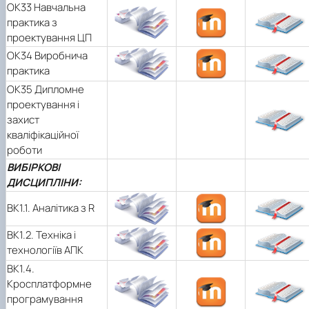
ОК33 Навчальна
практика з
проектування ЦП
ОК34 Виробнича
практика
ОК35 Дипломне
проектування і
захист
кваліфікаційної
роботи
ВИБІРКОВІ
ДИСЦИПЛІНИ:
ВК1.1. Аналітика з R
ВК1.2. Техніка і
технологіїв АПК
ВК1.4.
Кросплатформне
програмування