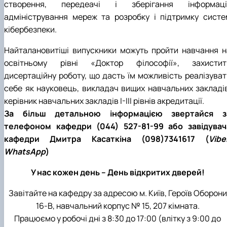
створення, передеачі і зберігання інформації
адміністрування мереж та розробку і підтримку систе
кібербезпеки.
Найталановитіші випускники можуть пройти навчання н
освітньому рівні «Доктор філософії», захистит
дисертаційну роботу, що дасть їм можливість реалізуват
себе як науковець, викладач вищих навчальних закладів
керівник навчальних закладів I-III рівнів акредитації.
За більш детальною інформацією звертайся з
телефоном кафедри (044) 527-81-99 або завідувач
кафедри
Дмитра Касаткіна
(098)7341617 (
Vibe
WhatsApp
)
У нас кожен день – День відкритих дверей!
Завітайте на кафедру за адресою м. Київ, Героїв Оборони
16-В, навчальний корпус № 15, 207 кімната.
Працюємо у робочі дні з 8:30 до 17:00 (влітку з 9:00 до