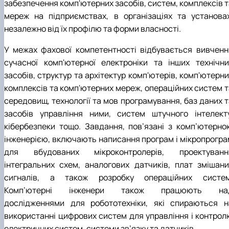
забезпечення комп'ютерних засобів, систем, комплексів т
мереж на підприємствах, в організаціях та установах
незалежно від їх профілю та форми власності.
У межах фахової компетентності відбувається вивченн
сучасної комп'ютерної електроніки та інших технічни
засобів, структур та архітектур комп'ютерів, комп'ютерн
комплексів та комп'ютерних мереж, операційних систем т
середовищ, технології та мов програмування, баз даних т
засобів управління ними, систем штучного інтелекту
кібербезпеки тощо. Завдання, пов’язані з комп’ютерно
інженерією, включають написання програм і мікропрогра
для вбудованих мікроконтролерів, проектуванн
інтегральних схем, аналогових датчиків, плат змішани
сигналів, а також розробку операційних систем
Комп’ютерні інженери також працюють на
дослідженнями для робототехніки, які спираються н
використанні цифрових систем для управління і контрол
електричних систем, системи зв’язку та датчиків.