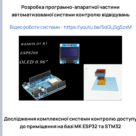
Розробка програмно-апаратної частини
автоматизованої системи контролю відвідувань
Відео роботи системи - https://youtu.be/5oGLjSgSzxM
Дослідження комплексної системи контролю доступ
до приміщення на базі МК
ESP
32 та
STM
32