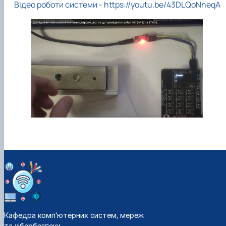
Відео роботи системи - https://youtu.be/43DLQoNneqA
Кафедра комп'ютерних систем, мереж
та кібербезпеки