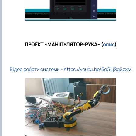
ПРОЕКТ «МАНІПУЛЯТОР-РУКА» (
опис
)
Відео роботи системи - https://youtu.be/5oGLjSgSzxM