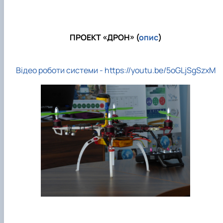
ПРОЕКТ «ДРОН» (
опис
)
Відео роботи системи - https://youtu.be/5oGLjSgSzxM