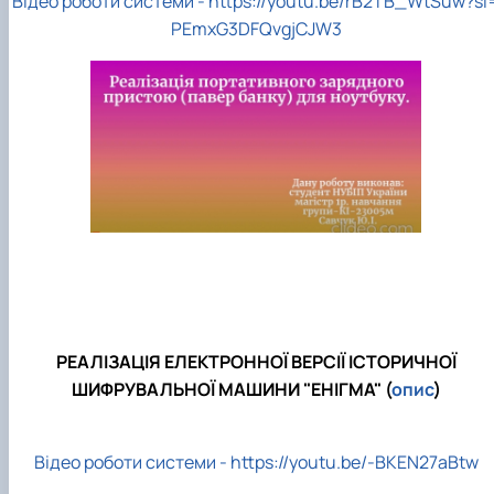
Відео роботи системи -
https://youtu.be/rB2TB_WtSuw?si
PEmxG3DFQvgjCJW3
РЕАЛІЗАЦІЯ ЕЛЕКТРОННОЇ ВЕРСІЇ ІСТОРИЧНОЇ
ШИФРУВАЛЬНОЇ МАШИНИ "ЕНІГМА" (
опис
)
Відео роботи системи - https://youtu.be/-BKEN27aBtw