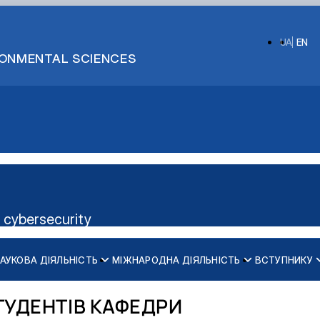
UA
EN
IRONMENTAL SCIENCES
 cybersecurity
АУКОВА ДІЯЛЬНІСТЬ
МІЖНАРОДНА ДІЯЛЬНІСТЬ
ВСТУПНИКУ
то більше любить «програмуват…
годенням!
ТУДЕНТІВ КАФЕДРИ