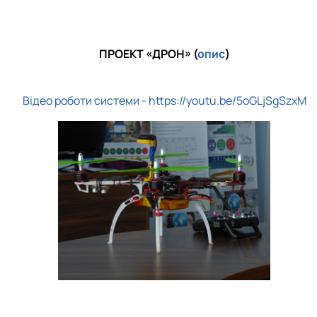
ПРОЕКТ «ДРОН» (
опис
)
Відео роботи системи - https://youtu.be/5oGLjSgSzxM