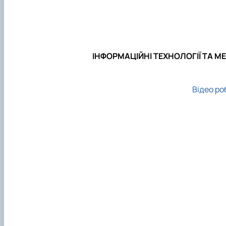
Кібербезпека та захист інформації
Автоматизація, комп’ютерно-інтегровані технології т
Інші спеціальності
Академічна доброчесність
ІНФОРМАЦІЙНІ ТЕХНОЛОГІЇ ТА 
Навчальна діяльність
Відео ро