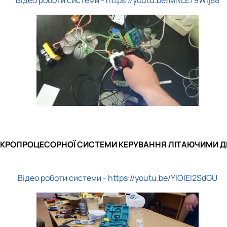
ІКРОПРОЦЕСОРНОЇ СИСТЕМИ КЕРУВАННЯ ЛІТАЮЧИМИ Д
Відео роботи системи - https://youtu.be/YlOIEl2SdGU