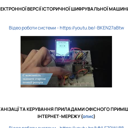
ЛЕКТРОННОЇ ВЕРСІЇ ІСТОРИЧНОЇ ШИФРУВАЛЬНОЇ МАШИНИ 
Відео роботи системи - https://youtu.be/-BKEN27aBtw
НІЗАЦЇ ТА КЕРУВАННЯ ПРИЛАДАМИ ОФІСНОГО ПРИМІЩЕ
ІНТЕРНЕТ-МЕРЕЖУ (
опис
)
Відео роботи системи - https://youtu.be/MNLE79Wij88