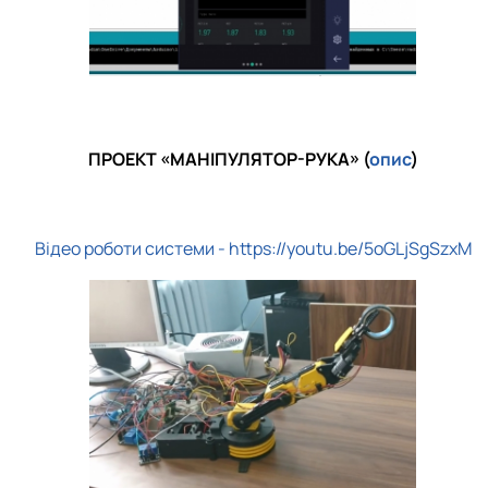
ПРОЕКТ «МАНІПУЛЯТОР-РУКА» (
опис
)
Відео роботи системи - https://youtu.be/5oGLjSgSzxM