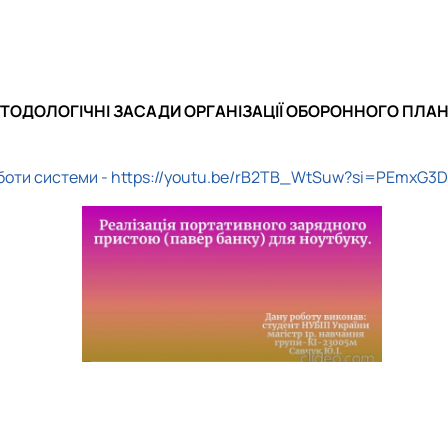
а робототехніка
МЕТОДОЛОГІЧНІ ЗАСАДИ ОРГАНІЗАЦІЇ ОБОРОННОГО ПЛАН
боти системи -
https://youtu.be/rB2TB_WtSuw?si=PEmxG3