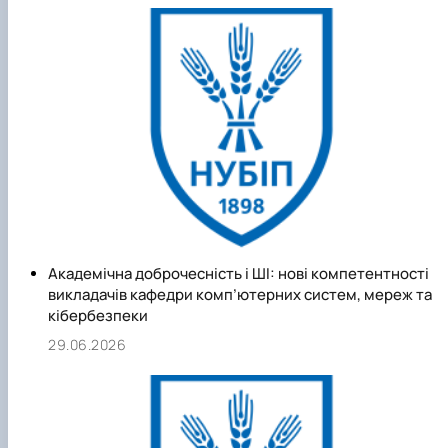
- моделі, методи та засоби побудови інтерактивних
геоінформаційних комплексів прецизійного землеробства
- розробка баз даних і баз знань реального часу;
- створення&nbsp;комп'ютерних систем захисту
інформації;
- розробка технічних комп’ютерних засобів, пакетів
прикладних програм та автоматизованих систем
спеціального призначення.
Академічна доброчесність і ШІ: нові компетентності
викладачів кафедри комп’ютерних систем, мереж та
кібербезпеки
29.06.2026