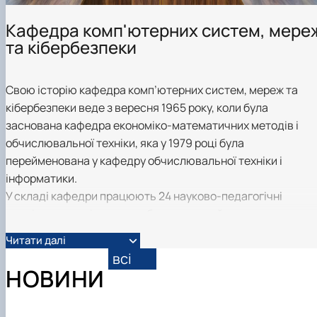
Кафедра комп'ютерних систем, мере
та кібербезпеки
Свою історію кафедра комп’ютерних систем, мереж та
кібербезпеки веде з вересня 1965 року, коли була
заснована кафедра економіко-математичних методів і
обчислювальної техніки, яка у 1979 році була
перейменована у кафедру обчислювальної техніки і
інформатики.
У складі кафедри працюють 24 науково-педагогічні
працівники, аспіранти та обслуговуючий персонал.
Основні напрямки наукових досліджень :
Читати далі
- розробка теоретичних основ та технології побудови та
всі
функціювання комп’ютерних систем і мереж всіх рівнів та
НОВИНИ
призначення;
- створення систем кібернетичної безбеки;