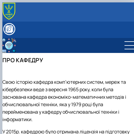
ПРО КАФЕДРУ
Про кафедру
СКЛАД КАФЕДРИ
Матеріально-технічна база кафедри
НАВЧАЛЬНА РОБОТА
Документи кафедри
Графік консультацій викладачів кафедри
НАУКОВА ДІЯЛЬНІСТЬ
Освітньо-професійні програми
Наукова діяльність
МІЖНАРОДНА ДІЯЛЬНІСТЬ
ПРО КАФЕДРУ
Комп'ютерна інженерія
Науковий гурток "Кібербезпека"
Міжнародна діяльність
ВСТУПНИКУ
Кібербезпека та захист інформації
Науковий гурток "Інтернет речей"
«Комп’ютерна інженерія» — спеціальність для тих,
Автоматизація, комп’ютерно-інтегровані технологі
хто більше любить «програмуват…
та робототехніка
"Кібербезпека" - спеціальність майбутнього стає
Свою історію кафедра комп’ютерних систем, мереж та
Інші спеціальності
сьогоденням!
кібербезпеки веде з вересня 1965 року, коли була
Академічна доброчесність
Реальні ІТ-проекти руками студентів кафедри
заснована кафедра економіко-математичних методів і
Навчальна діяльність
обчислювальної техніки, яка у 1979 році була
перейменована у кафедру обчислювальної техніки і
інформатики.
У 2015р. кафедрою було отримана ліцензія на підготовку