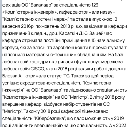
фахівців ОС "Бакалавр" за спеціальністю 123
«Комп’ютерна інженерія», кафедра отримала назву -
"Комп’ютерних систем і мереж" та стала випускною. З
вересня 2016р. по жовтень 2018 р. в.о. завідувача кафедри
призначений к.пед.н., доц. Касаткін Д.Ю. За цей час
кафедра отримала постійні приміщення в 15 навчальному
корпусі, які за власні та зароблені кошти відремонтувала 
наповнила матеріально-технічним обладнанням. На базі
лабораторій кафедри відкрилася і функціонує мережева
лабораторіія CISCO, яка в 2018 році задяки роботі доцента
Блозви А.І. отримала статус ITC. Також за цей період
успішно акредитовано спеціальність "Компютерна
інженерія" на ОС "Бакалавр" та ліцензовано спеціальність
"Компютерна інженерія" на ОС "Магістр". В літку 2018 року
вперше на кафедрі відбувся набір студентів на ОС
"Магістр". Також у 2018 році кафедрої ліцензовано
спеціальність "Кібербезпека", що дало можливість у 2019
році здійснити вперше набір на цю спеціальність. А у 2023