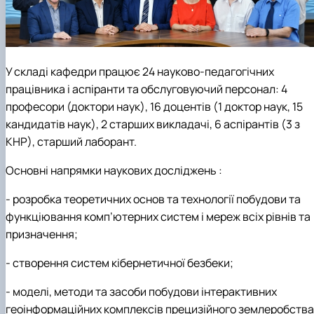
У складі кафедри працює 24 науково-педагогічних
працівника і аспіранти та обслуговуючий персонал: 4
професори (доктори наук), 16 доцентів (1 доктор наук, 15
кандидатів наук), 2 старших викладачі, 6 аспірантів (3 з
КНР), старший лаборант.
Основні напрямки наукових досліджень :
- розробка теоретичних основ та технології побудови та
функціювання комп’ютерних систем і мереж всіх рівнів та
призначення;
- створення систем кібернетичної безбеки;
- моделі, методи та засоби побудови інтерактивних
геоінформаційних комплексів прецизійного землеробства