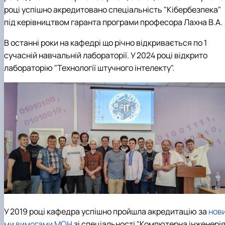
році успішно акредитовано спеціальність "Кібербезпека"
під керівництвом гаранта програми професора Лахна В.А.
В останні роки на кафедрі що річно відкривається по 1
сучасній навчальній лабораторії. У 2024 році відкрито
лабораторію "Технології штучного інтелекту".
У 2019 році кафедра успішно пройшла акредитацію за
нов
ми вимогами МОН
зі спеціальності "Компютерна інженерія