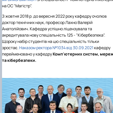
на ОС "Магістр".
З жовтня 2018 р. до вересня 2022 року кафедру очолюв
доктор технічних наук, професор Лахно Валерій
Анатолійович. Кафедра успішно ліцензувала та
акредитувала нову спеціальність 125 - "Кібербезпека".
Щороку набір студентів на цю спеціальність тільки
зростає.
Наказом ректора №1034 від 30.09.2021
кафедру
перейменовано у кафедру
Комп'ютерних систем, мере
та кібербезпеки.