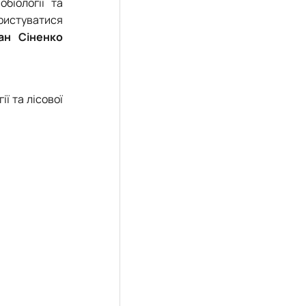
біології та
ористуватися
ан Сіненко
ї та лісової