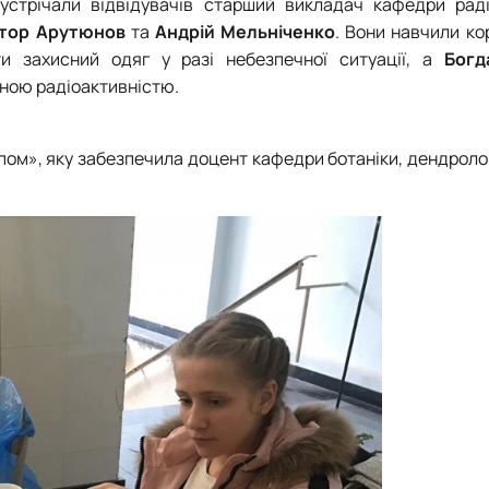
стрічали відвідувачів старший викладач кафедри радіо
ктор Арутюнов
та
Андрій Мельніченко
. Вони навчили к
и захисний одяг у разі небезпечної ситуації, а
Богд
ною радіоактивністю.
пом», яку забезпечила доцент кафедри ботаніки, дендрологі