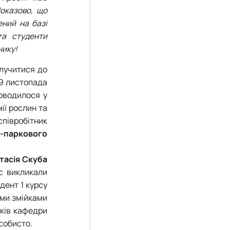
Показово, що
»
ений на базі
довища»
та студенти
нику!
олучитися до
 9 листопада
роводилося у
мії рослин та
співробітник
о-паркового
тасія Скуба
с викликали
дент 1 курсу
ими змійками
ків кафедри
собисто.