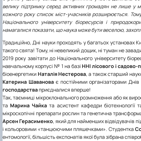
Сенат cтудентської організації факультету
велику підтримку серед активних громадян не лише у міс
Відомі постаті факультету
кожного року список міст-учасників розширюється. Тому
ІІ етап Всеукраїнської олімпіади з дисципліни "Загальна
Національного університету біоресурсів і природокори
намагалися показати, що наука може бути веселою, захоп
Традиційно, Дні науки проходять у багатьох установах 
такого свята! Тому, ні невеликий дощик, ні туман не зава
2019 року завітати до Національного університету біоре
навчальному корпусі № 1 на базі
ННІ лісового і садово
біоенергетики
Наталія Нестерова
, а також старший нау
Катерина Шаванова
є постійними організаторами Днів 
господарства
приєдналися вперше!
Так, таємниці мікроклонального розмноження або як виро
та
Марина Чайка
та асистент кафедри біотехнології т
мікроскопічні препарати рослин та генетична трансформа
Арсен Герасименко
, який для найменших відвідувачів п
і кольоровими «танцюючими пляшечками». Студентка
Со
ентомології, більшість експонатів якої була зібрана співр