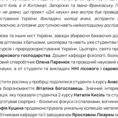
Забезпечення ОПП «Карантин рослин»
ті Київ, а й Житомирі, Запоріжжі та Івано-Франківську. 
Забезпечення ОПП «Екологічна біотехнологія та біоенергетика
 не дивно, що проект «Дні науки» вже вкотре був провед
 екологія"
Забезпечення ОПП «Екологія та охорона навколишнього сере
стування України. Викладачі, молоді вчені, аспіранти 
Забезпечення ОПП «Екологічний контроль та аудит»
люючою, а головне, доступною навіть наймолодшому дослід
Києва та інших міст України, завжди збираючи бажаючих д
див дітлахам з батьками, школярам та навіть уже студентам
сурсів і природокористування України. Цьогоріч, свято п
-паркового господарства
. Доцент кафедри фізіології, біохі
ковий співробітник
Олена Паренюк
та провідний науковий 
науки, а от студенти та викладачі
ННІ лісового і садов
стити рослину у пробірці поділилися студенти 4 курсу
Анас
а біорізноманіття
Віталіна Богославець
. Значний інтере
ція, яку показали студентка 2 курсу
Наталія Кисіль
та сту
ідготував сюрприз − біохімічні фокуси із спалахами, вогнян
фія Куцина
продемонструвала унікальну колекцію метели
обітниками кафедри та її завідувачем
Ярославом Лікарем
о