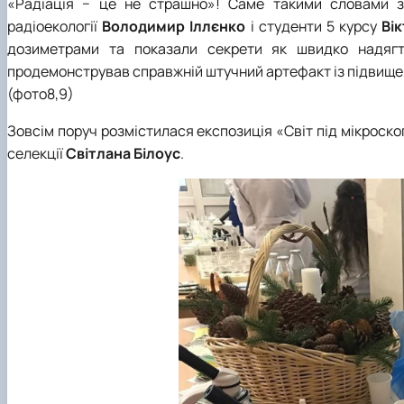
«Радіація − це не страшно»! Саме такими словами зу
радіоекології
Володимир Іллєнко
і студенти 5 курсу
Ві
дозиметрами та показали секрети як швидко надягт
продемонстрував справжній штучний артефакт із підвище
(фото8,9)
Зовсім поруч розмістилася експозиція «Світ під мікроско
селекції
Світлана
Білоус
.