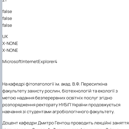
Забезпечення ОПП «Екологічний контроль 
аудит»
false
false
false
UK
X-NONE
X-NONE
MicrosoftInternetExplorer4
На кафедрі фітопатології ім. акад. В.Ф. Пересипкіна
факультету захисту рослин, біотехнологій та екології з
метою надання безперервних освітніх послуг згідно
розпорядження ректорату НУБіП України продовжується
навчання зі студентами агробіологічного факультету.
Доцент кафедри Дмитро Гентош проводить лекційні заняття