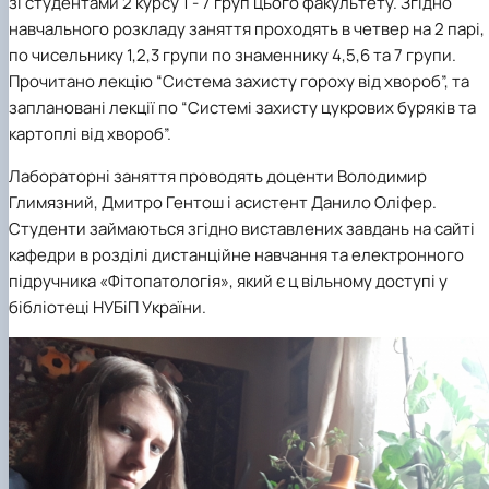
зі студентами 2 курсу 1 - 7 груп цього факультету. Згідно
навчального розкладу заняття проходять
в четвер на 2 парі,
по чисельнику 1,2,3 групи по знаменнику 4,5,6 та 7 групи.
Прочитано лекцію “
C
истема захисту гороху від хвороб”, та
заплановані лекції по “
C
истемі захисту цукрових буряків та
картоплі від хвороб”.
Лабораторні заняття проводять доценти Володимир
Глимязний, Дмитро Гентош і асистент Данило Оліфер.
Студенти займаються згідно виставлених завдань на сайті
кафедри в розділі дистанційне навчання та електронного
підручника «Фітопатологія», який є ц вільному доступі у
бібліотеці НУБіП України.