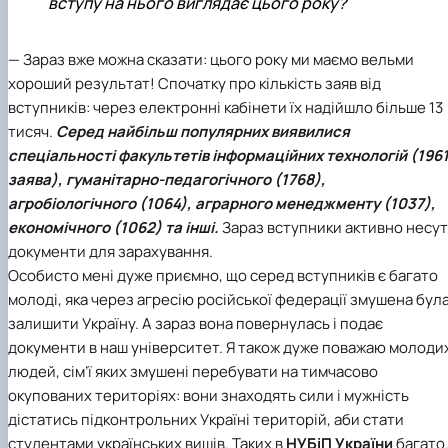
вступу на нього виглядає цього року?
— Зараз вже можна сказати: цього року ми маємо вельми
хороший результат! Спочатку про кількість заяв від
вступників: через електронні кабінети їх надійшло більше 13
тисяч.
Серед найбільш популярних виявилися
спеціальності
факультетів інформаційних технологій
(196
заява),
гуманітарно-педагогічного
(1768),
агробіологічного
(1064),
аграрного менеджменту
(1037),
економічного
(1062) та інші.
Зараз вступники активно несу
документи для зарахування.
Особисто мені дуже приємно, що серед вступників є багато
молоді, яка через агресію російської федерації змушена бул
залишити Україну. А зараз вона повернулась і подає
документи в наш університет. Я також дуже поважаю молоди
людей, сім’ї яких змушені перебувати на тимчасово
окупованих територіях: вони знаходять сили і мужність
дістатись підконтрольних Україні територій, аби стати
студентами українських вишів. Таких в
НУБіП України
багато