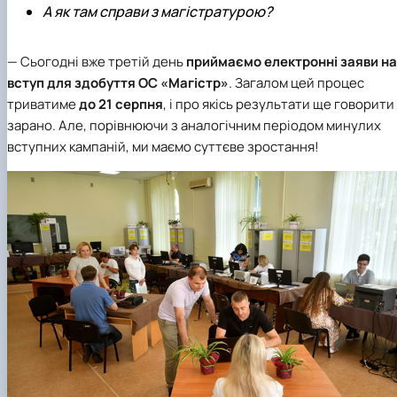
А як там справи з магістратурою?
— Сьогодні вже третій день
приймаємо електронні заяви на
вступ для здобуття ОС «Магістр»
. Загалом цей процес
триватиме
до 21 серпня
, і про якісь результати ще говорити
зарано. Але, порівнюючи з аналогічним періодом минулих
вступних кампаній, ми маємо суттєве зростання!