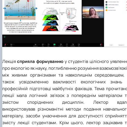
Лекція
сприяла формуванню
у студентів цілісного уявлен
про екологію як науку, поглибленню розуміння взаємозв’язк
між живими організмами та навколишнім середовищем, 
також усвідомленню важливості екологічних знань 
професійній підготовці майбутніх фахівців. Тема прочитан
лекції мала логічний зв'язок з попереднім матеріалом т
змістом споріднених дисциплін. Лектор вдал
використовував різноманітні методи подання навчальног
матеріалу, засоби унаочнення для доступності сприйнятт
змісту лекції студентами. Крім цього, лектор зацікавив 