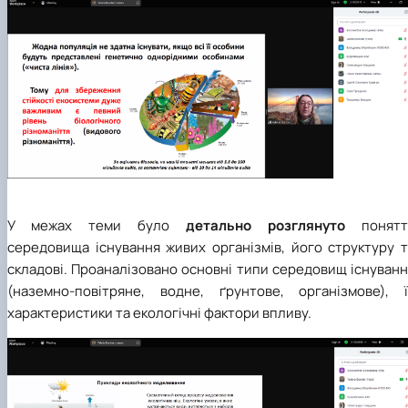
У межах теми було
детально розглянуто
понятт
середовища існування живих організмів, його структуру т
складові. Проаналізовано основні типи середовищ існуван
(наземно-повітряне, водне, ґрунтове, організмове), ї
характеристики та екологічні фактори впливу.