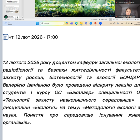
Забезпечення ОПП «Екологічний контроль 
аудит»
чт, 12 лют 2026 - 17:00
12 лютого 2026 року доцентом кафедри загальної екології
радіобіології та безпеки життєдіяльності факультет
захисту рослин, біотехнологій та екології
БОНДАР
Валерією Іванівною
було проведено відкриту лекцію дл
студентів 1 курсу ОС «Бакалавр» спеціальності
G
«Технології захисту навколишнього середовища»
дисципліни
«Екологія»
на тему:
«Методологія екології я
науки. Поняття про середовище існування живи
організмів»
.