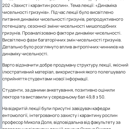
Забезпечення ОПП «Екологічний контроль 
202 «Захист і карантин рослин». Тема лекції: «Динаміка
аудит»
чисельності гризунів». Під час лекції було висвітлено
питання динаміки чисельності гризунів, репродуктивного
потенціалу, сезонної зміни чисельності мишоподібних
гризунів. Проаналізовано фактори динаміки чисельності.
Висвітлено фази багаторічних змін чисельності гризунів.
Детально було розглянуто вплив антропічних чинників на
динаміку чисельності.
Варто відзначити добре продуману структуру лекції, якісний
ілюстративний матеріал, використання якого полегшувало
сприйняття студентами нової інформації.
Студенти, за даними анкетування, позитивно оцінили
лектора та виставили у середньому бал 49,8 з 50.
На відкритій лекції були присутні завідувач кафедри
ентомології, інтегрованого захисту і карантину рослин
професор Микола Доля, відповідальна від факультету за