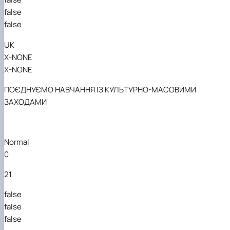
Забезпечення ОПП «Екологічний контроль 
false
аудит»
false
UK
X-NONE
X-NONE
ПОЄДНУЄМО НАВЧАННЯ ІЗ КУЛЬТУРНО-МАСОВИМИ
ЗАХОДАМИ
Normal
0
21
false
false
false