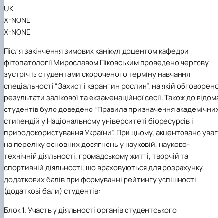
UK
X-NONE
X-NONE
Після закінчення зимових канікул доцентом кафедри
фітопатології Мирославом Піковським проведено чергову
зустріч із студентами скороченого терміну навчання
спеціальності “Захист і карантин рослин”, на якій
обговорен
результати залікової та екзаменаційної сесії. Також до відом
студентів було доведено
“Правила призначення академічни
стипендій у Національному університеті біоресурсів і
природокористування України”. При цьому, акцентовано уваг
на
переліку основних досягнень у науковій, науково-
технічній діяльності, громадському житті, творчій та
спортивній діяльності, що враховуються для розрахунку
додаткових балів при формуванні рейтингу успішності
(додаткові бали) студентів:
Блок 1. Участь у діяльності органів студентського