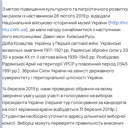
З метою
підвищення культурного
та патріотичного
розвитку
ми разом із
наставник
ом
28 лютого 2019 р. відвідали
http://nv
Національний військово-історичний музей України (
mu.com.ua
), де мали нагоду ознайомитися з наступними
його експозиціями:
Давні часи
.
Київська Русь.
Доба Козацтва
.
Українці у Першій світовій війні.
Українські
визвольні змагання 1917–1921 рр.
Радянські збройні сили у 2
30-х роках ХХ ст.
ІІ світова війна 1939
–
1945 рр. Р
озбудова
Радянської Армії на території УРСР у повоєнний період (1945
1991 рр.)
.
З
бройні Сили України на захисті державного
суверенітету і територіальної цілісності України
.
14 березня 2019 р. нами проведено зібрання на якому
звернено увагу щодо участі в голосуванні на виборах
президента України (перший тур голосування за кандидатів
на пост керівника країни відбудеться 31 березня 2019р.).
Студентам необхідно уточнити адресу дільничної виборчої
комісії. Виборці можуть перевірити правильність внесених