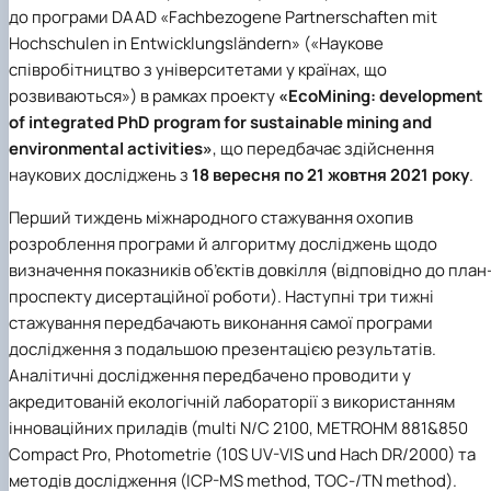
до програми DAAD «Fachbezogene Partnerschaften mit
Hochschulen in Entwicklungsländern» («Наукове
співробітництво з університетами у країнах, що
розвиваються») в рамках проекту
«EcoMining: development
of integrated PhD program for sustainable mining and
environmental activities»
, що передбачає здійснення
наукових досліджень з
18 вересня по 21 жовтня 2021 року
.
Перший тиждень міжнародного стажування охопив
розроблення програми й алгоритму досліджень щодо
визначення показників об’єктів довкілля (відповідно до план
проспекту дисертаційної роботи). Наступні три тижні
стажування передбачають виконання самої програми
дослідження з подальшою презентацією результатів.
Аналітичні дослідження передбачено проводити у
акредитованій екологічній лабораторії з використанням
інноваційних приладів (multi N/C 2100, METROHM 881&850
Compact Pro, Photometrie (10S UV-VIS und Hach DR/2000) та
методів дослідження (ICP-MS method, TOC-/TN method).