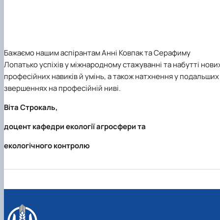
Бажаємо нашим аспірантам Анні Ковпак та Серафиму
Лопатько успіхів у міжнародному стажуванні та набутті нови
професійних навиків й умінь, а також натхнення у подальших
звершеннях на професійній ниві.
Віта Строкаль,
доцент кафедри екології агросфери та
екологічного контролю