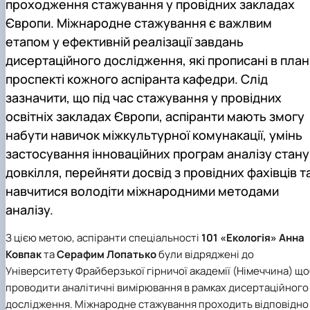
проходження стажування у провідних закладах
Забезпечення ОПП «Екологічний контроль 
аудит»
Європи. Міжнародне стажування є важлвим
етапом у ефективній реалізації завдань
дисертаційного дослідження, які прописані в план
проспекті кожного аспіранта кафедри. Слід
зазначити, що під час стажування у провідних
освітніх закладах Європи, аспіранти мають змогу
набути навичок міжкультурної комунакації, умінь
застосування інноваційних програм аналізу стану
довкілля, перейняти досвід з провідних фахівців т
навчитися володіти міжнародними методами
аналізу.
З цією метою, аспіранти спеціальності
101 «Екологія»
Анна
Ковпак
та
Серафим Лопатько
були відряджені до
Університету Фрайберзької гірничої академії (Німеччина) щ
проводити аналітичні вимірювання в рамках дисертаційного
дослідження. Міжнародне стажування проходить відповідно