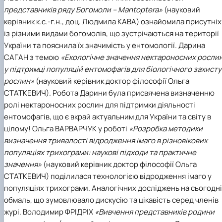
представників ряду Богомоли – Mantoptera»
(науковий
керівник к.с.-г.н., доц.
Людмила КАВА
) ознайомила присутніх
із різними видами богомолів, що зустрічаються на території
України та пояснила їх значимість у ентомології.
Дарина
САГАН
з темою
«Екологічне значення нектароносних росли
у підтримці популяцій ентомофагів для біологічного захисту
рослин»
(науковий керівник доктор філософії
Ольга
СТАТКЕВИЧ
). Робота Дарини була присвячена визначенню
ролі нектароносних рослин для підтримки діяльності
ентомофагів, що є вкрай актуальним для України та світу в
цілому!
Ольга ВАРВАРЧУК
у роботі
«Розробка методики
визначення тривалості відродження імаго в різновікових
популяціях трихограми: наукові підходи та практичне
значення»
(науковий керівник доктор філософії
Ольга
СТАТКЕВИЧ
) поділилася технологією відродження імаго у
популяціях трихограми. Аналогічних досліджень на сьогодні
обмаль, що зумовлювало дискусію та цікавість серед членів
журі.
Володимир ФРІДРІХ
«Вивчення представників родини