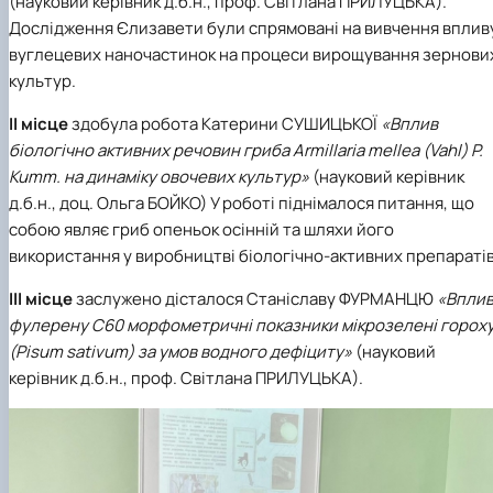
(науковий керівник д.б.н., проф.
Світлана ПРИЛУЦЬКА
).
Дослідження Єлизавети були спрямовані на вивчення вплив
вуглецевих наночастинок на процеси вирощування зернови
культур.
ІІ місце
здобула робота
Катерини СУШИЦЬКОЇ
«Вплив
біологічно активних речовин гриба Armillaria mellea (Vahl) P.
Kumm. на динаміку овочевих культур»
(науковий керівник
д.б.н., доц.
Ольга БОЙКО
) У роботі піднімалося питання, що
собою являє гриб опеньок осінній та шляхи його
використання у виробництві біологічно-активних препаратів
ІІІ місце
заслужено дісталося
Станіславу ФУРМАНЦЮ
«Впли
фулерену С60 морфометричні показники мікрозелені горох
(Pisum sativum) за умов водного дефіциту»
(науковий
керівник д.б.н., проф.
Світлана ПРИЛУЦЬКА
).