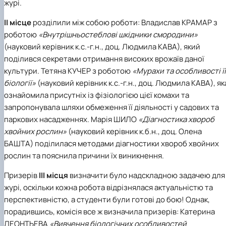
журі.
ІІ місце
розділили між собою роботи:
Владислав КРАМАР
з
роботою
«Внутрішньостеблові шкідники смородини»
(науковий керівник к.с.-г.н., доц.
Людмила КАВА
), який
поділився секретами отримання високих врожаїв даної
культури.
Тетяна КУЧЕР
з роботою
«Мурахи та особливості її
біології»
(науковий керівник к.с.-г.н., доц.
Людмила КАВА
), як
ознайомила присутніх із фізіологією цієї комахи та
запропонувала шляхи обмеження її діяльності у садових та
паркових насадженнях.
Марія ШИЛО
«Діагностика хвороб
хвойних рослин»
(науковий керівник к.б.н., доц.
Олена
БАШТА
) поділилася методами діагностики хвороб хвойних
рослин та пояснила причини їх виникнення.
Призерів
ІІІ місця
визначити було надскладною задачею для
журі, оскільки кожна робота відрізнялася актуальністю та
перспективністю, а студенти були готові до бою! Однак,
порадившись, комісія все ж визначила призерів:
Катерина
ЛЕОНТЬЕВА
«Вивчення біологічних особливостей