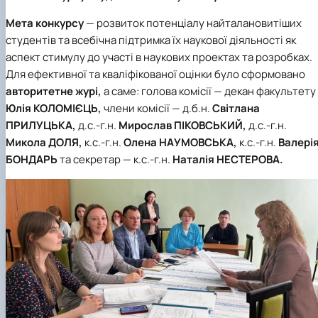
Забезпечення ОПП «Екологічний контроль 
аудит»
Мета конкурсу
— розвиток потенціалу найталановитіших
студентів та всебічна підтримка їх наукової діяльності як
аспект стимулу до участі в наукових проектах та розробках.
Для ефективної та кваліфікованої оцінки було сформовано
авторитетне журі,
а саме: голова комісії — декан факультету
Юлія КОЛОМІЄЦЬ,
члени комісії — д.б.н.
Світлана
ПРИЛУЦЬКА,
д.с.-г.н.
Мирослав ПІКОВСЬКИЙ,
д.с.-г.н.
Микола ДОЛЯ,
к.с.-г.н.
Олена НАУМОВСЬКА,
к.с.-г.н.
Валері
БОНДАРЬ
та секретар — к.с.-г.н.
Наталія НЕСТЕРОВА.