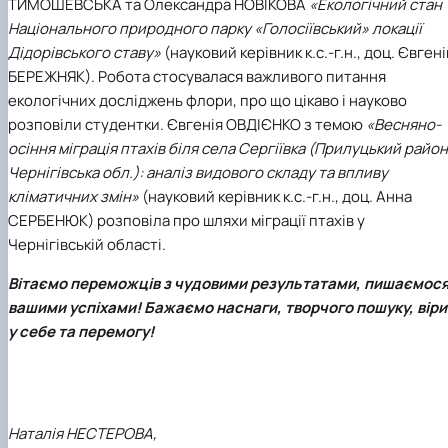
ТИМОШЕВСЬКА
та
Олександра НОВІКОВА
«Екологічний стан
Національного природного парку «Голосіївський» локації
Дідорівського ставу»
(науковий керівник к.с.-г.н., доц.
Євгені
БЕРЕЖНЯК
). Робота стосувалася важливого питання
екологічних досліджень флори, про що цікаво і науково
розповіли студентки.
Євгенія ОВДІЄНКО
з темою
«Весняно-
осіння міграція птахів біля села Сергіївка (Прилуцький район
Чернігівська обл.): аналіз видового складу та впливу
кліматичних змін»
(науковий керівник к.с.-г.н., доц.
Анна
СЕРБЕНЮК
) розповіла про шляхи міграції птахів у
Чернігівській області.
Вітаємо переможців з чудовими результатами, пишаємос
вашими успіхами! Бажаємо наснаги, творчого пошуку, віри
у себе та перемогу!
Наталія НЕСТЕРОВА,