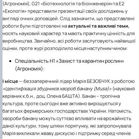
(Агрономія),
G21 «Біотехнологія та біоінженерія»
та
E2
«Екологія»
представили презентації своїх досліджень у
вигляді очних доповідей. Слід зазначити, що представлені
роботи були підготовлені на
актуальні та важливі теми,
носять науковий характер та мають практичну цінність для
виробництва. Звичайно, всі роботи заслуговують найвищої
оцінки, проте журі розподілило місця наступним чином:
Спеціальність H1 «Захист та карантин рослин»
(Агрономія):
І місце
— беззаперечний лідер
Марія БЕЗОБЧУК
з роботою
«Ідентифікація збудників хвороб банану (Musa)»
(науковий
керівник к.б.н., доц.
Олена БАШТА
). Банан – тропічна
культура, проте сьогодні вже активно вирощується у
багатьох фермерських господарствах України. Натомість,
хвороби банану можуть суттєво впливати на врожайність
даної культури, тому шляхи порятунку, які запропонувала
Марія викликали жваву дискусію і підтримку серед членів