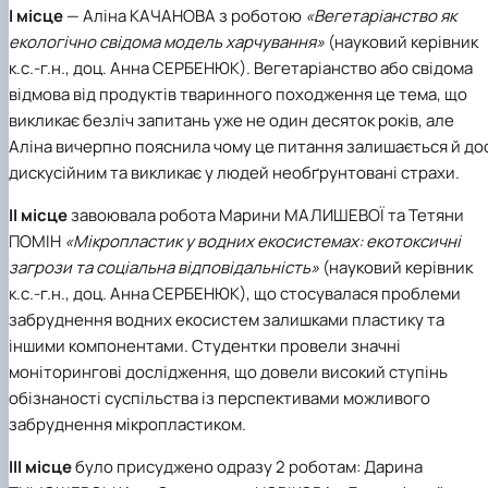
І місце
—
Аліна КАЧАНОВА
з роботою
«Вегетаріанство як
екологічно свідома модель харчування»
(науковий керівник
к.с.-г.н., доц.
Анна СЕРБЕНЮК
). Вегетаріанство або свідома
відмова від продуктів тваринного походження це тема, що
викликає безліч запитань уже не один десяток років, але
Аліна вичерпно пояснила чому це питання залишається й до
дискусійним та викликає у людей необґрунтовані страхи.
ІІ місце
завоювала робота
Марини МАЛИШЕВОЇ
та
Тетяни
ПОМІН
«Мікропластик у водних екосистемах: екотоксичні
загрози та соціальна відповідальність»
(науковий керівник
к.с.-г.н., доц.
Анна СЕРБЕНЮК
), що стосувалася проблеми
забруднення водних екосистем залишками пластику та
іншими компонентами. Студентки провели значні
моніторингові дослідження, що довели високий ступінь
обізнаності суспільства із перспективами можливого
забруднення мікропластиком.
ІІІ місце
було присуджено одразу 2 роботам:
Дарина