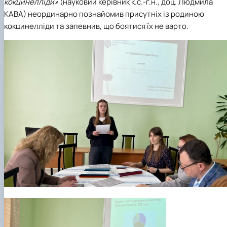
кокцинелліди»
(науковий керівник к.с.-г.н., доц.
Людмила
КАВА
) неординарно познайомив присутніх із родиною
кокцинелліди та запевнив, що боятися їх не варто.