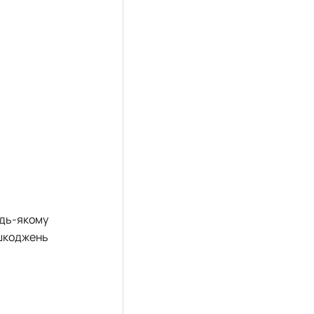
удь-якому
ошкоджень