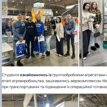
Студенти
ознайомились із
ґрунтообробними агрегатами н
етапі агровиробництва, зацікавились аерокомплексом
We
при транспортуванні та підвищення їх операційної готовнос