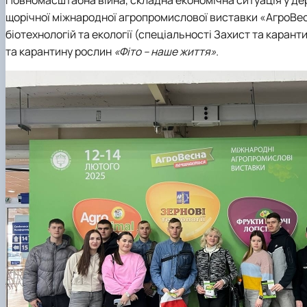
Сенат cтудентської організації факультету
щорічної міжнародної агропромислової виставки
«АгроВе
Відомі постаті факультету
біотехнологій та екології
(спеціальності Захист та каранти
ІІ етап Всеукраїнської олімпіади з дисципліни "Загальна
та карантину рослин
«Фіто – наше життя».