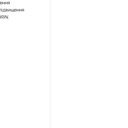
нення
я підвищення
RIN,