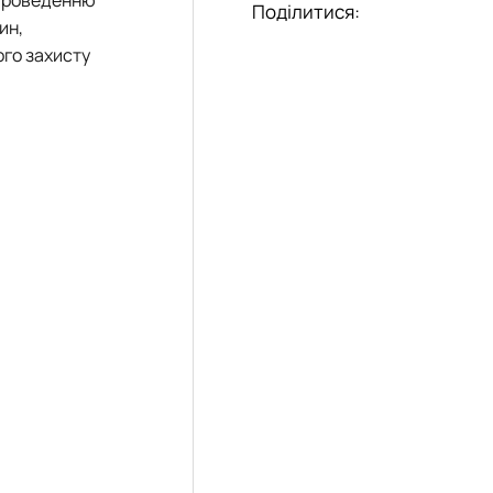
Поділитися:
ин,
»
ого захисту
довища»