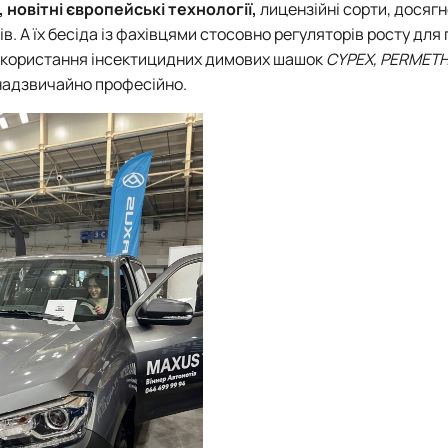
новітні європейські технології,
лицензійні сорти, досяг
ів. А їх бесіда із фахівцями стосовно регуляторів росту дл
 використання інсектицидних димових шашок
CYPEX, PERMETH
адзвичайно професійно.