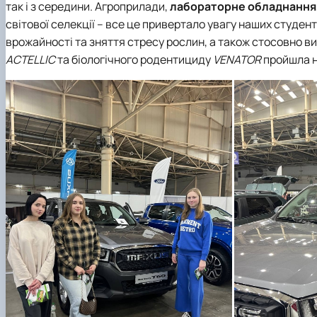
так і з середини. Агроприлади,
лабораторне обладнання, 
світової селекції – все це привертало увагу наших студент
врожайності та зняття стресу рослин, а також стосовно
ACTELLIC
та біологічного родентициду
VENATOR
пройшла н