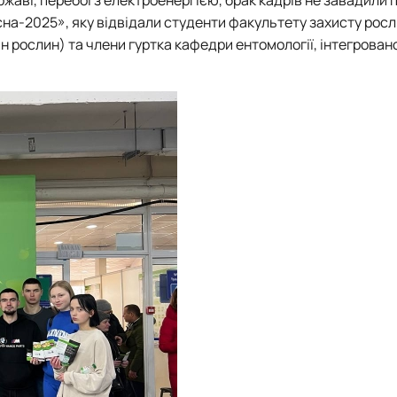
Забезпечення ОПП «Карантин рослин»
сна-2025»
, яку відвідали студенти
факультету захисту росл
Забезпечення ОПП «Екологічна біотехнологія та біоенергетика
н рослин) та члени гуртка
кафедри ентомології, інтегрован
 екологія"
Забезпечення ОПП «Екологія та охорона навколишнього сере
Забезпечення ОПП «Екологічний контроль та аудит»