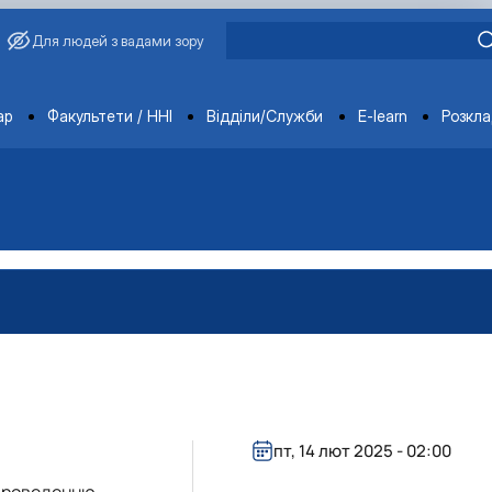
Для людей з вадами зору
ments
ар
Факультети / ННІ
Відділи/Служби
E-learn
Розкл
пт, 14 лют 2025 - 02:00
вища»
 проведенню