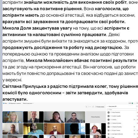
аспіранти
знайшли можливість для виконання своїх робіт
, вон
заслуговують на позитивне рішення.
Вона
наголосила, що
аспіранти мають
до основної атестації, яка відбудеться восени,
врахувати всі зауваження та доопрацювати свої роботи.
Микола Доля закцентував увагу
на тому, що всі
аспіранти є
активними та налаштовані сумлінно працювати
. Деякі
аспіранти змушені були виїхати та знаходяться за кордоном, прот
продовжують дослідження та роботу над дисертацією.
За
попередньою оцінкою та проведеним аналізом щодо підготовки
аспірантів,
Микола Миколайович вбачає позитивні результати
та дає згоду на прискорення атестації. Він наголосив, що роботи
мають бути повністю допрацьовані та своєчасно подані до захист
у вересні.
Світлана Прилуцька з радістю підтримала колег, тому рішення
комісії було одноголосним – звіти затвердити, здобувачів
атестувати.