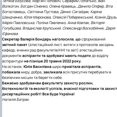
Тетяна Біоусова, Мар’ян Попович, Серафим Лопатько, Іван
Волкогон, Богдан Сіненко, Олена Кравець, Данило Оліфер, Віта
Богославець, Світлана Пустова, Денис Сагайдак, Каріна
Швидченко, Юлія Миронова, Олексій Побережський, Ксенія Друзь
Марія Павловська, Поліна Павленко, Анна Ковпак, Вікторія
Голубцова, Владислав Крупський, Олександр Воскобійник, Дарія
Єфанова.
Секретар Валерія Бондарь наголосила
,
що
сформований
звітний пакет
(атестаційний лист, витяги з протоколів засідань
кафедр, вчених рад факультетів/ННІ та звіт) атестаційних
документів
аспіранти та здобувачі мають подати
до відділу
аспірантури
не пізніше 20 травня 2022 року.
На останок,
Юлія Василівна
щиро
привітала аспірантів,
побажала
миру, добра,
закликала
всіх присутніх перебувати в
безпечних місцях та берегти себе.
Бажаємо здобувачам факультету захисту рослин,
біотехнологій та екології успіхів, вчасної підготовки та захис
дисертаційних робіт! Все буде Україна!
Наталія Батрак