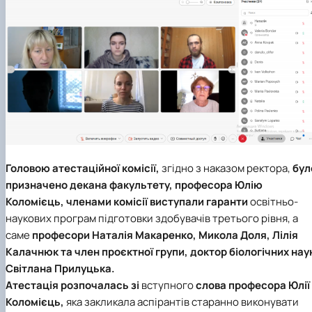
Головою атестаційної комісії,
згідно з наказом ректора,
бул
призначено декана факультету, професора Юлію
Коломієць, членами комісії виступали гаранти
освітньо-
наукових програм підготовки здобувачів третього рівня, а
саме
професори Наталія Макаренко, Микола Доля, Лілія
Калачнюк та член проєктної групи, доктор біологічних нау
Світлана Прилуцька.
Атестація розпочалась зі
вступного
слова професора Юлії
Коломієць,
яка закликала аспірантів старанно виконувати