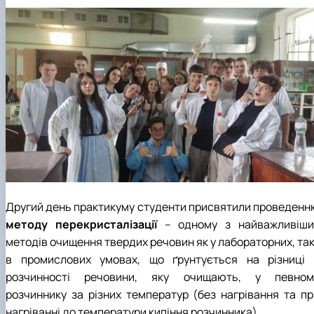
Другий день практикуму студенти присвятили проведенн
методу перекристалізації
– одному з найважливіши
методів очищення твердих речовин як у лабораторних, так
в промислових умовах, що ґрунтується на різниці 
розчинності речовини, яку очищають, у певном
розчиннику за різних температур (без нагрівання та пр
нагріванні до температури кипіння розчинника).