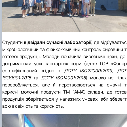
Студенти
відвідали сучасні лабораторії
, де відбуваєть
мікробіологічний та фізико-хімічний контроль сировини т
готової продукції. Молодь побачила виробничі цехи, де 
дотриманням усіх санітарних норм (адже ТОВ «Фавор
сертифікований згідно з
ДСТУ ISO22000:2019, ДСТ
ISO9001:2015
та
ДСТУ ISO14001:2015
) молоко не тільк
переробляється, але й перетворюється на смачні т
корисні молочні продукти ТМ "АМА", склади, де готов
продукція зберігається у належних умовах, аби зберегт
всю її свіжість та корисність.