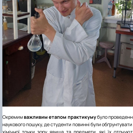
Окремим
важливим етапом практикуму
було проведенн
наукового пошуку, де студенти повинні були обґрунтувати
хімічної точки зору явища та предмети, які їх оточуют