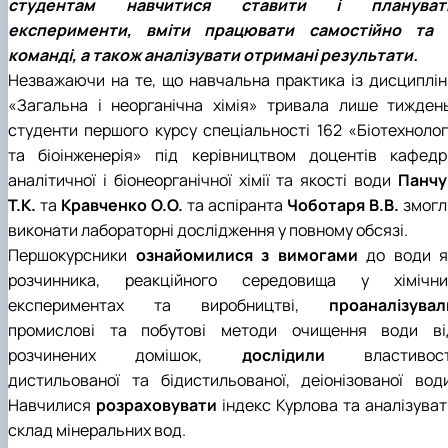
студентам навчитися ставити і плануват
Забезпечення ОПП «Екологічний контроль 
експерименти, вміти працювати самостійно та 
аудит»
команді, а також аналізувати отримані результати.
Незважаючи на те, що навчальна практика із дисциплін
«Загальна і неорганічна хімія» тривала лише тиждень
студенти першого курсу спеціальності 162 «Біотехнологі
та біоінженерія» під керівництвом доцентів кафедр
аналітичної і біонеорганічної хімії та якості води
Панчу
Т.К.
та
Кравченко О.О.
та аспіранта
Чоботаря В.В.
змогл
виконати лабораторні дослідження у повному обсязі.
Першокурсники
ознайомилися з вимогами
до води я
розчинника, реакційного середовища у хімічни
експериментах та виробництві,
проаналізувал
промислові та побутові методи очищення води ві
розчинених домішок,
дослідили
властивост
дистильованої та бідистильованої, деіонізованої води
Навчилися
розраховувати
індекс Курлова та аналізуват
склад мінеральних вод.