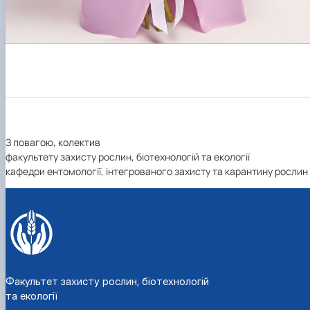
З повагою, колектив
факультету захисту рослин, біотехнологій та екології
кафедри ентомології, інтегрованого захисту та карантину рослин
Факультет захисту рослин, біотехнологій
та екології