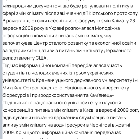
Забезпечення ОПП «Екологічний контроль 
міжнародним документом, що буде регулювати політику в
аудит»
сфері змін клімату після закінчення дії Кіотського протоколу.
В рамках підготовки всесвітнього форуму із змін Клімату 23
вересня 2009 року в Україні розпочалася Молодіжна
інформаційна компанія з питань змін клімату, яку
започаткував Центр сталого розвитку та екологічної освіти
за підтримки Ініціативи з питань змін клімату Державного
департаменту США.
Під час інформаційної компанії передбачалася участь
студентів та молодих вчених із трьох українських
університетів: Кременчуцького державного університету ім.
Михайла Остроградського, Національного університету
біоресурсів і природокористування та Кам’янець-
Подільського національного університету в науковій
конференції з питань змін клімату в Києві в вересні 2009 року
відвідування навчання державних службовців із питань
впливу змін клімату на водні ресурси в Чернігові в жовтні
2009. Крім цього, інформаційна компанія передбачає