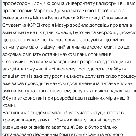
професором Едом Люїсом із Університету Каліфорнії в Девісі
професорами Мареком Дрімалом та Евою Штробовою з
Університету Матея Бела в Банскій Бистриці, Словаччина.
Студентка ФЗР Вікторія Мазур зробила доповідь про вплив
змін клімату на шкідливі комахи, бур’яни та хвороби. Дискусія
що розгорнулася потім, дозволила зрозуміти, що зміни
клімату вже мають відчутний вплив на екосистеми, про це,
зокрема, свідчать останні наукові дані, отримані в
Словаччині. Важливим завданням є розробка адаптаційних
заходів, в тому числі в сільському господарстві, майбутні
спеціалісти із захисту рослин, мають долучатися до процесу
вже зараз проводити наукові дослідження із питань впливу
змін клімату та стан екосистем, результати яких надалі могл
б бути використані при розробці адаптаційних мір в нашій
країні.
Наступним заходом компанії була участь студентства в
тренувальному занятті «Зміни клімату і водні ресурси:
зменшення ризиків та адаптація”. Захід було спільно
організовано Державним Комітетом України із водного