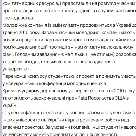
комітату водних ресурсів, і представили на розгляд учасникі
проект із адаптації до змін клімату однієї з галузей сільськог
господарства.
Молодіжна компанія із змін клімату продовжиться в Україні д
травня 2010 року. Зараз учасники молодіжної компанії мають
почали працювати над власним проектом із адаптаційних чи
пом’якшувальних дій протидії змінам клімату на локальному
рівні. Головним завданням є не тільки ( і не стільки) розробк
теоретичної ідеї, скільки успішне її впровадження в
університеті.
Переможці конкурсу студентських проектів приймуть участь
у Всеукраїнській конференції молодих вчених в
Кременчуцькому державному університеті в квітні 2010 року
та отримають заохочувальні премії від Посольства США в
Україні.
Студенти факультету захисту рослин разом із студентами з
інших університетів України наразі розпочали роботу над
власним проектом. За умовами компанії, інші студенті нашог
університету можуть приєднатися до цієї діяльності.