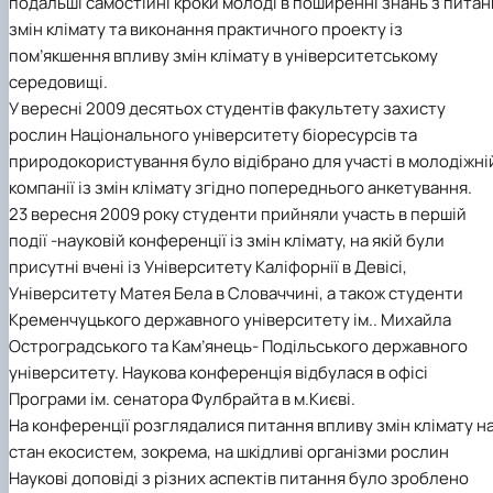
подальші самостійні кроки молоді в поширенні знань з питан
змін клімату та виконання практичного проекту із
пом’якшення впливу змін клімату в університетському
середовищі.
У вересні 2009 десятьох студентів факультету захисту
рослин Національного університету біоресурсів та
природокористування було відібрано для участі в молодіжні
компанії із змін клімату згідно попереднього анкетування.
23 вересня 2009 року студенти прийняли участь в першій
події -науковій конференції із змін клімату, на якій були
присутні вчені із Університету Каліфорнії в Девісі,
Університету Матея Бела в Словаччині, а також студенти
Кременчуцького державного університету ім.. Михайла
Остроградського та Кам’янець- Подільського державного
університету. Наукова конференція відбулася в офісі
Програми ім. сенатора Фулбрайта в м.Києві.
На конференції розглядалися питання впливу змін клімату н
стан екосистем, зокрема, на шкідливі організми рослин
Наукові доповіді з різних аспектів питання було зроблено