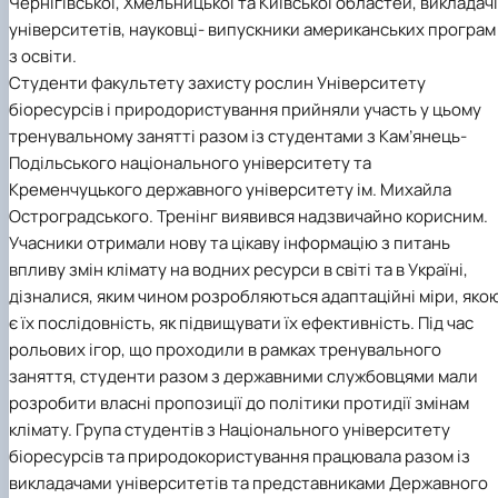
Чернігівської, Хмельницької та Київської областей, викладачі
університетів, науковці- випускники американських програм
з освіти.
Студенти факультету захисту рослин Університету
біоресурсів і природористування прийняли участь у цьому
тренувальному занятті разом із студентами з Кам’янець-
Подільського національного університету та
Кременчуцького державного університету ім. Михайла
Остроградського. Тренінг виявився надзвичайно корисним.
Учасники отримали нову та цікаву інформацію з питань
впливу змін клімату на водних ресурси в світі та в Україні,
дізналися, яким чином розробляються адаптаційні міри, яко
є їх послідовність, як підвищувати їх ефективність. Під час
рольових ігор, що проходили в рамках тренувального
заняття, студенти разом з державними службовцями мали
розробити власні пропозиції до політики протидії змінам
клімату. Група студентів з Національного університету
біоресурсів та природокористування працювала разом із
викладачами університетів та представниками Державного