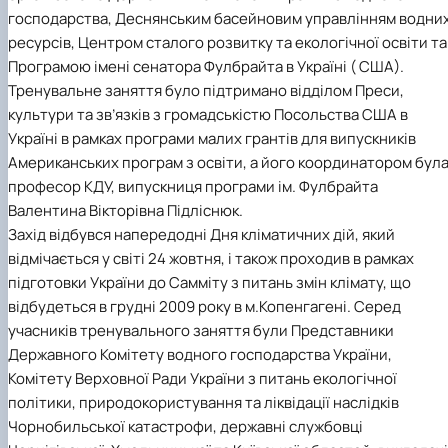
господарства, Деснянським басейновим управлінням водни
ресурсів, Центром сталого розвитку та екологічної освіти та
Програмою імені сенатора Фулбрайта в Україні ( США).
Тренувальне заняття було підтримано відділом Преси,
культури та зв’язків з громадськістю Посольства США в
Україні в рамках програми малих грантів для випускників
Американських програм з освіти, а його координатором бул
професор КДУ, випускниця програми ім. Фулбрайта
Валентина Вікторівна Підліснюк.
Захід відбувся напередодні Дня кліматичних дій, який
відмічається у світі 24 жовтня, і також проходив в рамках
підготовки України до Самміту з питань змін клімату, що
відбудеться в грудні 2009 року в м.Копенгагені. Серед
учасників тренувального заняття були Представники
Державного Комітету водного господарства України,
Комітету Верховної Ради України з питань екологічної
політики, природокористування та ліквідації наслідків
Чорнобильської катастрофи, державні службовці