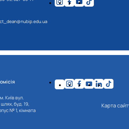
ect_dean@nubip.edu.ua
омісія
м. Київ вул.
шлях, буд. 19,
Карта сайт
пус № 1, кімната