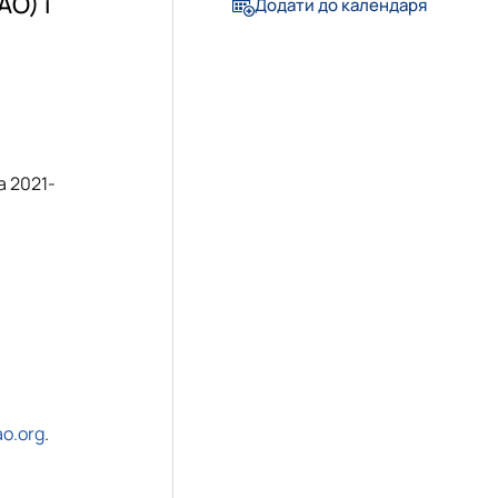
АО) і
Додати до календаря
»
довища»
а
2021-
o.org
.