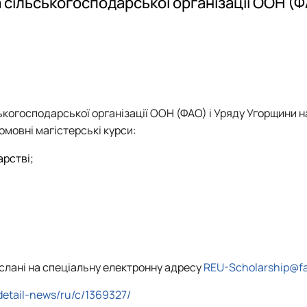
сільськогосподарської організації ООН (Ф
Забезпечення ОПП «Карантин рослин»
Забезпечення ОПП «Екологічна біотехнологія та біоенергетика
 екологія"
Забезпечення ОПП «Екологія та охорона навколишнього сере
Забезпечення ОПП «Екологічний контроль та аудит»
ькогосподарської організації ООН
(ФАО)
і
Уряду
Угорщини
н
омовні магістерські курси:
арстві;
слані на спеціальну електронну адресу
REU-Scholarship@fa
detail-news/ru/c/1369327/