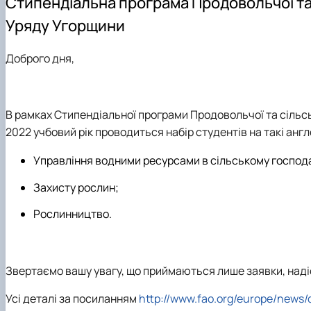
Стипендіальна програма Продовольчої та 
Сенат cтудентської організації факультету
Відомі постаті факультету
Уряду Угорщини
ІІ етап Всеукраїнської олімпіади з дисципліни "Загальна
Доброго дня,
В рамках
Стипендіальної
програми
Продовольчої та сільс
2022
учбовий рік
проводиться набір студентів на такі англ
Управління водними ресурсами в сільському господ
Захисту рослин;
Рослинництво.
Звертаємо вашу увагу,
що приймаються лише заявки, наді
Усі деталі за посиланням
http://www.fao.org/europe/news/