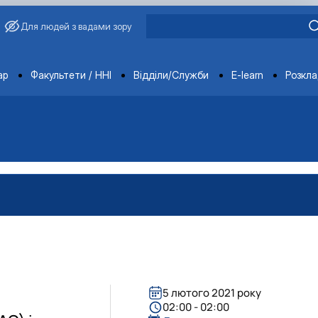
Для людей з вадами зору
ments
ар
Факультети / ННІ
Відділи/Служби
E-learn
Розкл
5 лютого 2021 року
вища»
02:00 - 02:00