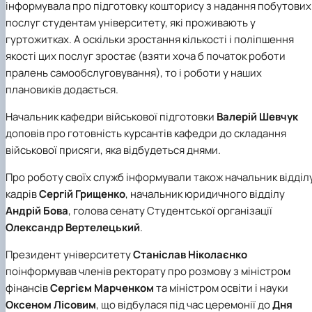
інформувала про підготовку кошторису з надання побутових
послуг студентам університету, які проживають у
гуртожитках. А оскільки зростання кількості і поліпшення
якості цих послуг зростає (взяти хоча б початок роботи
пралень самообслуговування), то і роботи у наших
плановиків додається.
Начальник кафедри військової підготовки
Валерій Шевчук
доповів про готовність курсантів кафедри до складання
військової присяги, яка відбудеться днями.
Про роботу своїх служб інформували також начальник відділ
кадрів
Сергій Грищенко
, начальник юридичного відділу
Андрій Бова
, голова сенату Студентської організації
Олександр Вертелецький
.
Президент університету
Станіслав Ніколаєнко
поінформував членів ректорату про розмову з міністром
фінансів
Сергієм Марченком
та міністром освіти і науки
Оксеном Лісовим
, що відбулася під час церемонії до
Дня