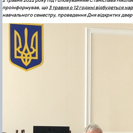
Сенат cтудентської організації факультету
проінформував, що
3 травня о 12 годині відбудеться на
Відомі постаті факультету
навчального семестру, проведення
Дня відкритих двер
ІІ етап Всеукраїнської олімпіади з дисципліни "Загальна