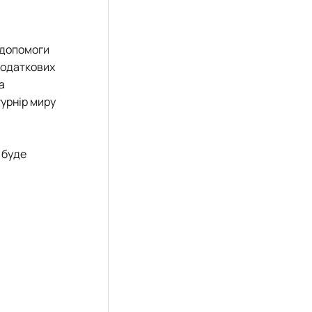
 допомоги
додаткових
а
урнір миру
 буде