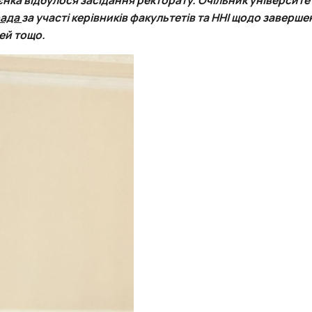
Забезпечення ОПП «Карантин рослин»
рада
за участі керівників факультетів та ННІ щодо заверше
Забезпечення ОПП «Екологічна біотехнологія та біоенергетика
ей
тощо.
 екологія"
Забезпечення ОПП «Екологія та охорона навколишнього сере
Забезпечення ОПП «Екологічний контроль та аудит»