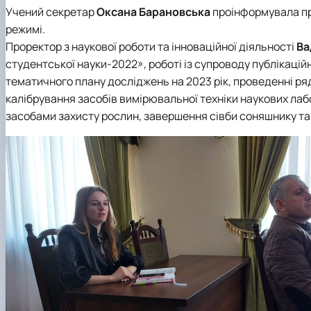
Учений секретар
Оксана Барановська
проінформувала про
режимі.
Проректор з наукової роботи та інноваційної діяльності
Ва
студентської науки-2022»
, роботі із супроводу публікаці
тематичного плану досліджень на 2023 рік, проведенні ряд
калібрування засобів вимірювальної техніки наукових лаб
засобами захисту рослин, завершення сівби соняшнику та п