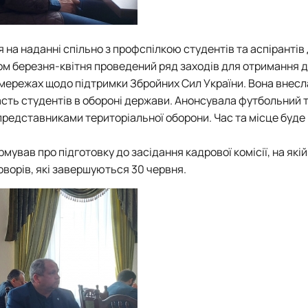
 на наданні спільно з профспілкою студентів та аспірантів
ягом березня-квітня проведений ряд заходів для отримання 
оцмережах щодо підтримки Збройних Сил України. Вона внесл
сть студентів в обороні держави. Анонсувала футбольний т
 представниками територіальної оборони. Час та місце буде
мував про підготовку до засідання кадрової комісії, на якій
оворів, які завершуються
30 червня
.