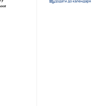
Додати до календаря
ння
»
довища»