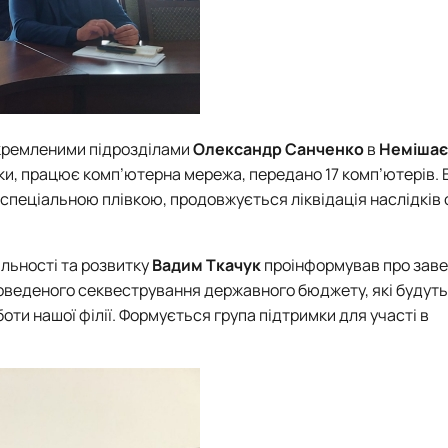
докремленими підрозділами
Олександр Санченко
в
Немішає
и, працює комп’ютерна мережа, передано 17 комп’ютерів. 
і спеціальною плівкою, продовжується ліквідація наслідків 
яльності та розвитку
Вадим Ткачук
проінформував про зав
оведеного секвестрування державного бюджету, які будуть
ти нашої філії. Формується група підтримки для участі в