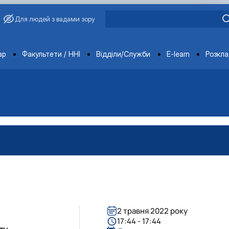
Для людей з вадами зору
ments
ар
Факультети / ННІ
Відділи/Служби
E-learn
Розкл
2 травня 2022 року
вища»
17:44 - 17:44
ту