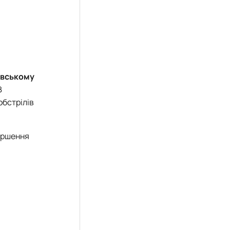
вському
В
обстрілів
ершення