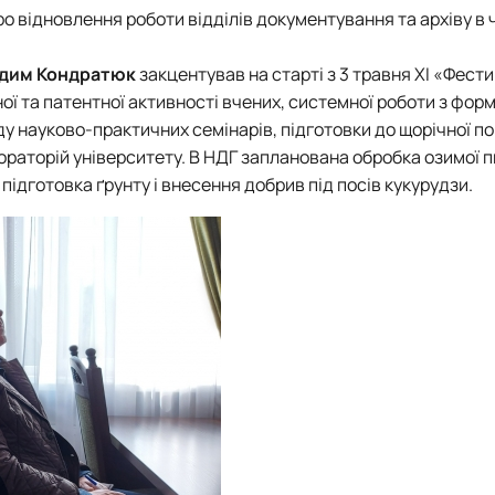
 відновлення роботи відділів документування та архіву в
дим Кондратюк
закцентував на старті з
3 травня
ХІ «Фест
йної та патентної активності вчених, системної роботи з фо
у науково-практичних семінарів, підготовки до щорічної по
ораторій університету. В НДГ запланована обробка озимої 
ідготовка ґрунту і внесення добрив під посів кукурудзи.