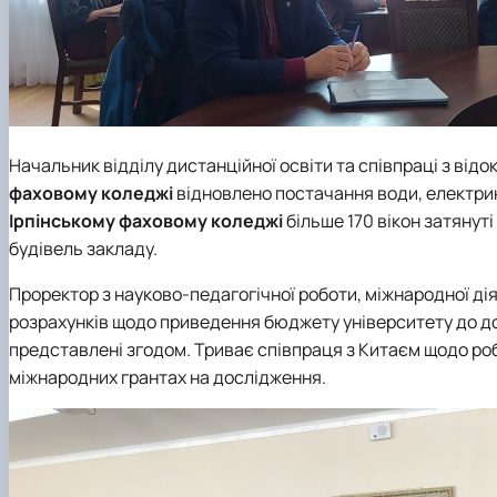
Начальник відділу дистанційної освіти та співпраці з ві
фаховому коледжі
відновлено постачання води, електрик
Ірпінському фаховому коледжі
більше 170 вікон затянут
будівель закладу.
Проректор з науково-педагогічної роботи, міжнародної ді
розрахунків щодо приведення бюджету університету до д
представлені згодом. Триває співпраця з Китаєм щодо робо
міжнародних грантах на дослідження.