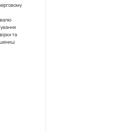
 черговому
ивалю
рмування
вірки та
пшениці