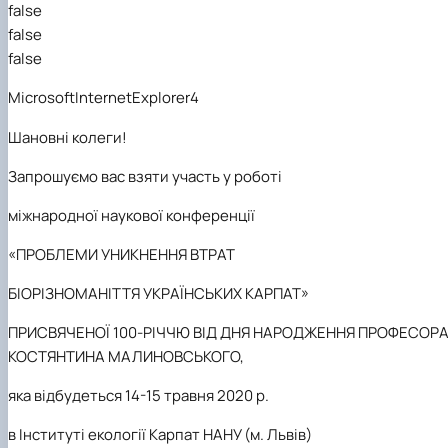
Забезпечення ОПП «Екологічний контроль 
false
аудит»
false
false
MicrosoftInternetExplorer4
Шановні колеги!
Запрошуємо
в
ас взяти участь у роботі
м
іжнародної наукової конференції
«ПРОБЛЕМИ УНИКНЕННЯ ВТРАТ
БІОРІЗНОМАНІТТЯ УКРАЇНСЬКИХ КАРПАТ»
ПРИСВЯЧЕНОЇ 100-РІЧЧЮ ВІД ДНЯ НАРОДЖЕННЯ ПРОФЕСОР
КОСТЯНТИНА МАЛИНОВСЬКОГО,
яка відбудеться 14-15 травня 2020 р.
в Інституті екології Карпат НАНУ (м. Львів)