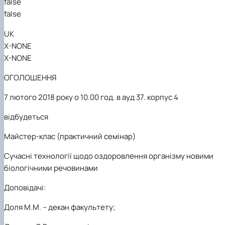
false
Забезпечення ОПП «Екологічний контроль 
false
аудит»
UK
X-NONE
X-NONE
ОГОЛОШЕННЯ
7 лютого 2018 року о 10.00 год. в ауд 37. корпус 4
відбудеться
М
айстер-клас (практичн
ий
семінар)
Сучасні
технолог
ії щодо оздоровлення організму новими
біологічними речовинами
Допов
ідачі:
Доля М.М. – декан факультету;