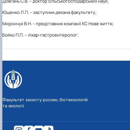
Довгань С.В. – доктор сільськогосподарських наук;
Ющенко Л.П. – заступник декана
факультету;
Мирончук В.Н. – представник компанії КС Нове життя;
Бойко П.П. – лікар-гастроентеролог;
Факультет захисту рослин, біотехнологій
та екології