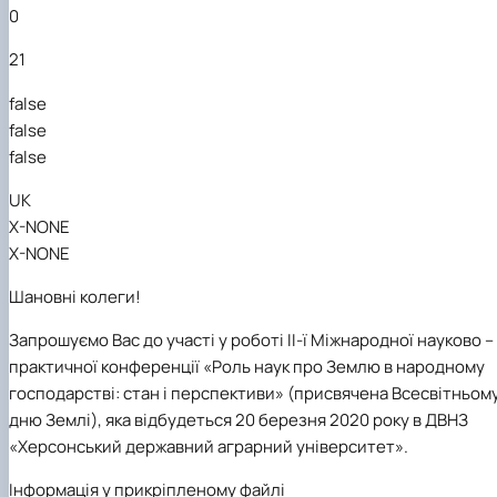
Забезпечення ОПП «Екологічний контроль 
0
аудит»
21
false
false
false
UK
X-NONE
X-NONE
Шановні колеги!
Запрошуємо Вас до участі у роботі II-ї Міжнародної науково –
практичної конференції «Роль наук про Землю в народному
господарстві: стан і перспективи» (присвячена Всесвітньом
дню Землі), яка відбудеться 20
березня
2020 року в ДВНЗ
«Херсонський державний аграрний університет».
Інформація у прикріпленому файлі