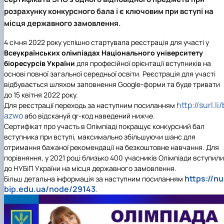
Забезпечення ОПП «Екологічний контроль 
розрахунку конкурсного бала і є ключовим при вступі на
аудит»
місця державного замовлення.
4 січня 2022 року успішно стартувала реєстрація для участі у
Всеукраїнських олімпіадах Національного університету
біоресурсів України
для професійної орієнтації вступників на
основі повної загальної середньої освіти. Реєстрація для участі
відбувається шляхом заповнення Google-форми та буде тривати
до 15 квітня 2022 року
.
http://surl.li/
Для реєстрації переходь за наступним посиланням
azwo
або відскануй qr-код наведений нижче.
Сертифікат про участь в Олімпіаді покращує конкурсний бал
вступника при вступі, максимально збільшуючи шанс для
отримання бажаної рекомендації на безкоштовне навчання. Для
порівняння, у 2021 році близько 400 учасників Олімпіади вступили
до НУБіП України на місця державного замовлення.
https://nu
Більш детальна інформація за наступним посиланням
bip.edu.ua/node/29143
.