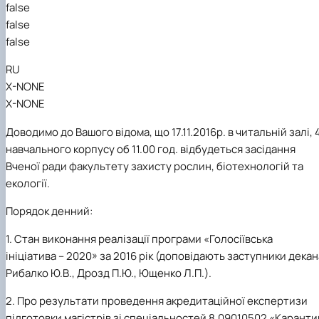
Забезпечення ОПП «Екологічний контроль 
false
аудит»
false
false
RU
X-NONE
X-NONE
Доводимо до Вашого відома, що 17.11.2016р. в читальній залі, 
навчального корпусу об 11.00 год. відбудеться засідання
Вченої ради факультету захисту рослин, біотехнологій та
екології.
Порядок денний:
1. Стан виконання реалізації програми «Голосіївська
ініціатива – 2020» за 2016 рік (доповідають заступники декан
Рибалко Ю.В., Дрозд П.Ю., Ющенко Л.П.).
2. Про результати проведення акредитаційної експертизи
підготовки магістрів зі спеціальностей 8.09010502 «Каранти