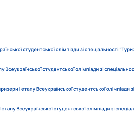
есторатор"
гротурист»
oReCa"
уризм&Рекреація»
ристичний візіонер"
їнської студентської олімпіади зі спеціальності "Тури
у Всеукраїнської студентської олімпіади зі спеціально
изери І етапу Всеукраїнської студентської олімпіади з
 етапу Всеукраїнської студентської олімпіади зі спеціал