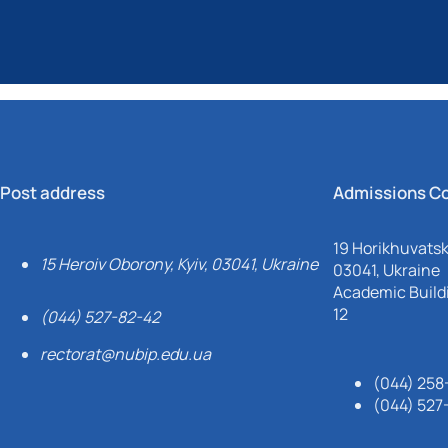
Post address
Admissions C
19 Horikhuvatsky
15 Heroiv Oborony, Kyiv, 03041, Ukraine
03041, Ukraine
Academic Buildi
12
(044) 527-82-42
rectorat@nubip.edu.ua
(044) 258
(044) 527