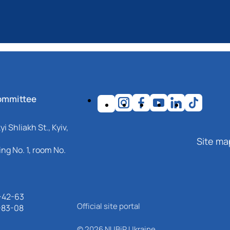
ommittee
i Shliakh St., Kyiv,
Site ma
ng No. 1, room No.
-42-63
Official site portal
-83-08
© 2026 NUBiP Ukraine