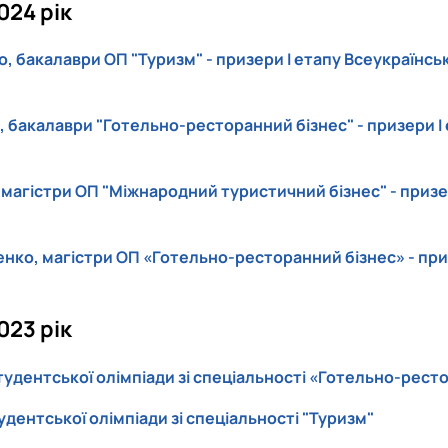
024 рік
бакалаври ОП "Туризм" - призери І етапу Всеукраїнської
 бакалаври "Готельно-ресторанний бізнес" - призери І 
магістри ОП "Міжнародний туристичний бізнес" - призери
нко, магістри ОП «Готельно-ресторанний бізнес» - призе
023 рік
тудентської олімпіади зі спеціальності «Готельно-рест
удентської олімпіади зі спеціальності "Туризм"