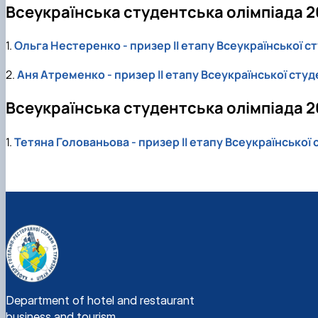
Всеукраїнська студентська олімпіада 2
1.
Ольга Нестеренко - призер II етапу Всеукраїнської ст
2.
Аня Атременко - призер II етапу Всеукраїнської студ
Всеукраїнська студентська олімпіада 20
1.
Тетяна Голованьова - призер II етапу Всеукраїнської
Department of hotel and restaurant
business and tourism