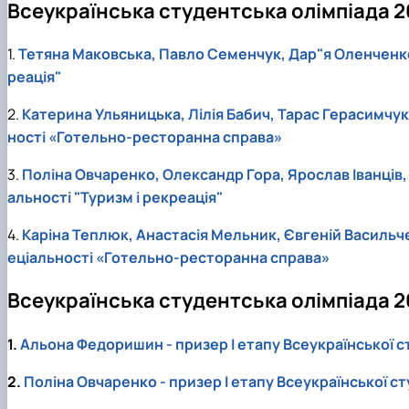
Всеукраїнська студентська олімпіада 2
1.
Тетяна Маковська, Павло Семенчук, Дар"я Оленченко, 
реація"
2.
Катерина Ульяницька, Лілія Бабич, Тарас Герасимчук,
ності «Готельно-ресторанна справа»
3.
Поліна Овчаренко, Олександр Гора, Ярослав Іванців, 
альності "Туризм і рекреація"
4.
Каріна Теплюк, Анастасія Мельник, Євгеній Васильче
еціальності «Готельно-ресторанна справа»
Всеукраїнська студентська олімпіада 2
1.
Альона Федоришин - призер І етапу Всеукраїнської с
2.
Поліна Овчаренко - призер І етапу Всеукраїнської ст