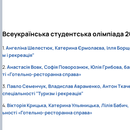
Екскурсії країною НУБіП
ОС "Магістр" ОП "Міжнародний туризм"
Анкетування
Науковий гурток "Ресторатор"
Графік консультацій
Словники
Науковий гурток "HoReCa"
Кураторська година
Підручники, навчальні посібники
Науковий гурток «Туризм&Рекреація»
План проведення лекцій стейкголдерами
Науковий гурток "Туристичний візіонер"
Всеукраїнська студентська олімпіада 2
Практична діяльність
Конференції
Здобутки студентів
Монографії
1.
Ангеліна Шелестюк, Катерина Єрмолаєва, Ілля Борщев
Академічна доброчесність
м і рекреація"
Рада роботодавців
Сертифіковані програми
2.
Анастасія Вовк, Софія Поворознюк, Юлія Грибова, ба
ті «Готельно-ресторанна справа»
3.
Павло Семенчук, Владислав Авраменко, Антон Ткаченк
спеціальності "Туризм і рекреація"
4.
Вікторія Крицька, Катерина Ульяницька, Лілія Бабич,
ьності «Готельно-ресторанна справа»