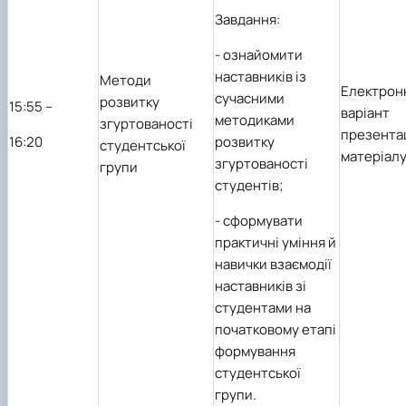
Завдання:
- ознайомити
наставників із
Методи
Електрон
сучасними
розвитку
1
5
:55 –
варіант
методиками
згуртованості
презента
1
6
:20
розвитку
студентської
матеріал
згуртованості
групи
студентів;
- сформувати
практичні уміння й
навички взаємодії
наставників зі
студентами на
початковому етапі
формування
студентської
групи.