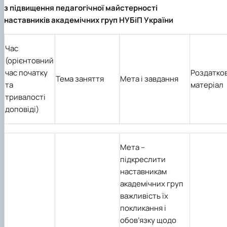
з підвищення педагогічної майстерності
наставників академічних груп НУБіП України
Час
(орієнтовний
час початку
Роздатко
Тема заняття
Мета і завдання
та
матеріал
тривалості
доповіді)
Мета
–
підкреслити
наставникам
академічних груп
важливість їх
покликання і
обов’язку щодо