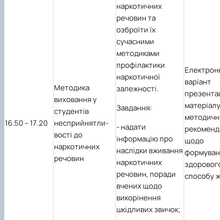
наркотичних
речовин та
озброїти їх
сучасними
методиками
профілактики
Електрон
наркотичної
варіант
Методика
залежності.
презента
виховання у
матеріалу
Завдання:
студентів
методичн
1
6
.50 – 1
7
.20
несприйнятли-
- надати
рекоменда
вості до
інформацію про
щодо
наркотичних
наслідки вживання
формуван
речовин
наркотичних
здоровог
речовин, поради
способу 
вчених щодо
викорінення
шкідливих звичок;