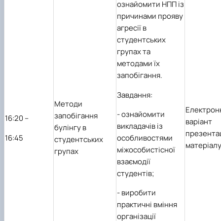
ознайомити НПП із
причинами прояву
агресії в
студентських
групах та
методами їх
запобігання.
Завдання:
Методи
Електрон
-
ознайомити
запобігання
1
6
:20 –
варіант
викладачів із
булінгу в
презента
1
6
:45
особливостями
студентських
матеріал
міжособистісної
групах
взаємодії
студентів;
-
виробити
практичні вміння
організації