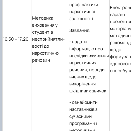
профілактики
Електрон
наркотичної
варіант
Методика
залежності.
презента
виховання у
матеріалу
Завдання:
студентів
методичн
1
6
.50 – 1
7
.20
несприйнятли-
- надати
рекоменда
вості до
інформацію про
щодо
наркотичних
наслідки вживання
формуван
речовин
наркотичних
здоровог
речовин, поради
способу 
вчених щодо
викорінення
шкідливих звичок;
-
ознайомити
наставників з
сучасними
програмами і
методиками