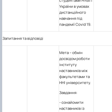
студентами НУБіП
України в умовах
дистанційного
навчання під
пандемії
Covid
19.
Запитання та відповіді
Мета
– обмін
досвідом роботи
інституту
наставників між
факультетами та
ННІ університету.
Завдання:
- ознайомити
наставників із