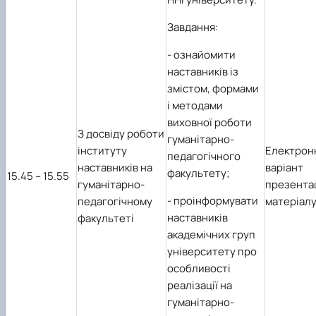
Завдання:
- ознайомити
наставників із
змістом, формами
і методами
виховної роботи
З досвіду роботи
гуманітарно-
інституту
Електрон
педагогічного
наставників на
варіант
факультету;
1
5
.45 – 1
5
.55
гуманітарно-
презента
- проінформувати
педагогічному
матеріал
наставників
факультеті
академічних груп
університету про
особливості
реалізації на
гуманітарно-