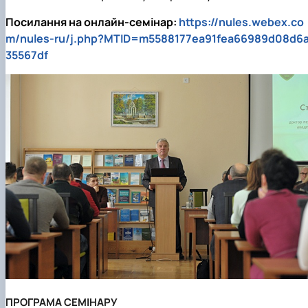
Посилання на онлайн-семінар:
https://nules.webex.co
m/nules-ru/j.php?MTID=m5588177ea91fea66989d08d6
35567df
ПРОГРАМА СЕМІНАРУ