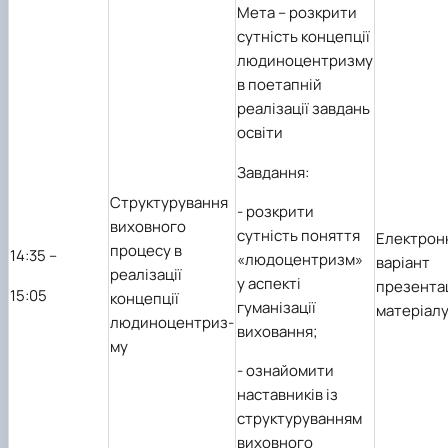
Мета
– розкрити
сутність концепції
людиноцентризму
в поетапній
реалізації завдань
освіти
Завдання:
Структурування
-
розкрити
виховного
сутність поняття
Електрон
процесу в
1
4
:35 –
«людоцентризм»
варіант
реалізації
у аспекті
презента
1
5
:05
концепції
гуманізації
матеріал
людиноцентриз-
виховання;
му
-
ознайомити
наставників із
структуруванням
виховного