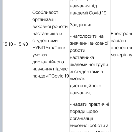
навчання під
Особливості
пандемії
Covid
19.
організації
Завдання:
виховної роботи
наставників із
Електрон
-
наголосити на
студентами
варіант
значенні виховної
1
5
:10 – 1
5
:40
НУБіП України в
презента
роботи
умовах
матеріал
наставника
дистанційного
академічної групи
навчання під час
зі студентами в
пандемії
Covid
19
умовах
дистанційного
навчання;
-
надати практичні
поради щодо
організації
виховної роботи зі