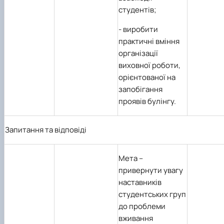
студентів;
-
виробити
практичні вміння
організації
виховної роботи,
орієнтованої на
запобігання
проявів булінгу.
Запитання та відповіді
Мета
–
привернути увагу
наставників
студентських груп
до проблеми
вживання