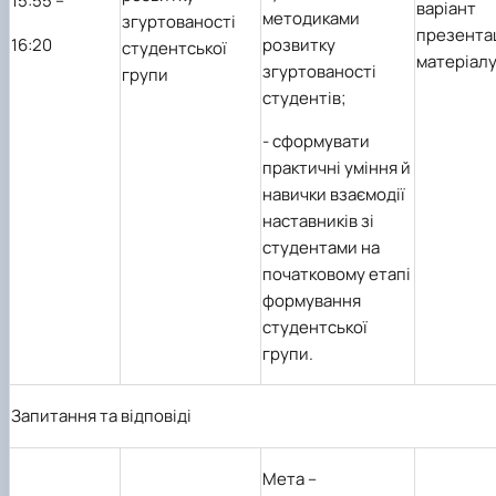
1
5
:55 –
варіант
методиками
згуртованості
презента
1
6
:20
розвитку
студентської
матеріал
згуртованості
групи
студентів;
- сформувати
практичні уміння й
навички взаємодії
наставників зі
студентами на
початковому етапі
формування
студентської
групи.
Запитання та відповіді
Мета
–