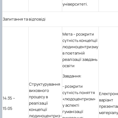
університеті.
Запитання та відповіді
Мета
– розкрити
сутність концепції
людиноцентризму
в поетапній
реалізації завдань
освіти
Завдання:
Структурування
-
розкрити
виховного
сутність поняття
Електрон
процесу в
1
4
:35 –
«людоцентризм»
варіант
реалізації
у аспекті
презента
1
5
:05
концепції
гуманізації
матеріал
людиноцентриз-
виховання;