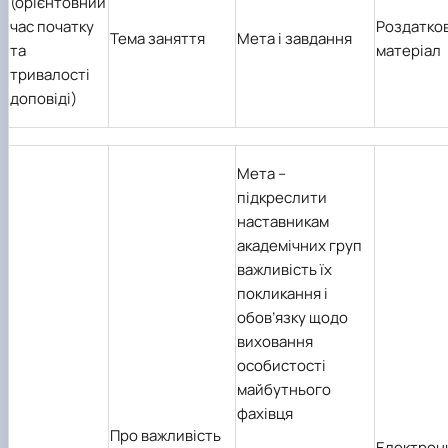
(орієнтовний
час початку
Роздатко
Тема заняття
Мета і завдання
та
матеріал
тривалості
доповіді)
Мета
–
підкреслити
наставникам
академічних груп
важливість їх
покликання і
обов’язку щодо
виховання
особистості
майбутнього
фахівця
Про важливість
Електрон