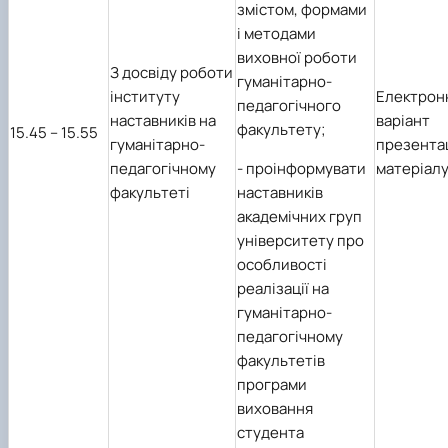
змістом, формами
і методами
виховної роботи
З досвіду роботи
гуманітарно-
інституту
Електрон
педагогічного
наставників на
варіант
факультету;
1
5
.45 – 1
5
.55
гуманітарно-
презента
- проінформувати
педагогічному
матеріал
наставників
факультеті
академічних груп
університету про
особливості
реалізації на
гуманітарно-
педагогічному
факультетів
програми
виховання
студента