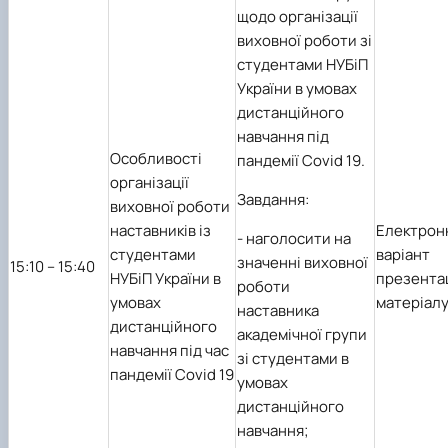
щодо організації
виховної роботи зі
студентами НУБіП
України в умовах
дистанційного
навчання під
Особливості
пандемії
Covid
19.
організації
Завдання:
виховної роботи
наставників із
Електрон
-
наголосити на
студентами
варіант
значенні виховної
1
5
:10 – 1
5
:40
НУБіП України в
презента
роботи
умовах
матеріал
наставника
дистанційного
академічної групи
навчання під час
зі студентами в
пандемії
Covid
19
умовах
дистанційного
навчання;