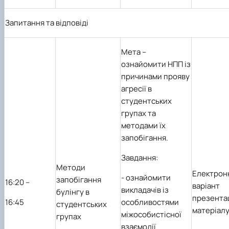
Запитання та відповіді
Мета
–
ознайомити НПП із
причинами прояву
агресії в
студентських
групах та
методами їх
запобігання.
Завдання:
Методи
Електрон
-
ознайомити
запобігання
1
6
:20 –
варіант
викладачів із
булінгу в
презента
1
6
:45
особливостями
студентських
матеріал
міжособистісної
групах
взаємодії