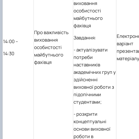
виховання
особистості
майбутнього
фахівця
Про важливість
Електрон
Завдання:
виховання
1
4
:00 –
варіант
особистості
-
актуалізувати
презента
1
4
:30
майбутнього
потреби
матеріал
фахівця
наставників
академічних груп у
здійсненні
виховної роботи з
підопічними
студентами;
-
розкрити
концептуальні
основи виховної
роботи в