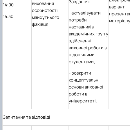
Завдання:
виховання
1
4
:00 –
варіант
особистості
-
актуалізувати
презента
1
4
:30
майбутнього
потреби
матеріал
фахівця
наставників
академічних груп у
здійсненні
виховної роботи з
підопічними
студентами;
-
розкрити
концептуальні
основи виховної
роботи в
університеті.
Запитання та відповіді