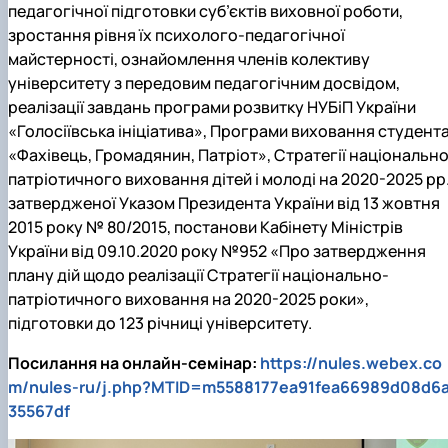
педагогічної підготовки суб’єктів виховної роботи,
зростання рівня їх психолого-педагогічної
майстерності, ознайомлення членів колективу
університету з передовим педагогічним досвідом,
реалізації завдань програми розвитку НУБіП України
«Голосіївська ініціатива», Програми виховання студент
«Фахівець, Громадянин, Патріот», Стратегії національно
патріотичного виховання дітей і молоді на 2020-2025 рр.
затвердженої Указом Президента України від 13 жовтня
2015 року № 80/2015, постанови Кабінету Міністрів
України від 09.10.2020 року №952 «Про затвердження
плану дій щодо реалізації Стратегії національно-
патріотичного виховання на 2020-2025 роки»,
підготовки до 123 річниці університету.
Посилання на онлайн-семінар:
https://nules.webex.co
m/nules-ru/j.php?MTID=m5588177ea91fea66989d08d6
35567df