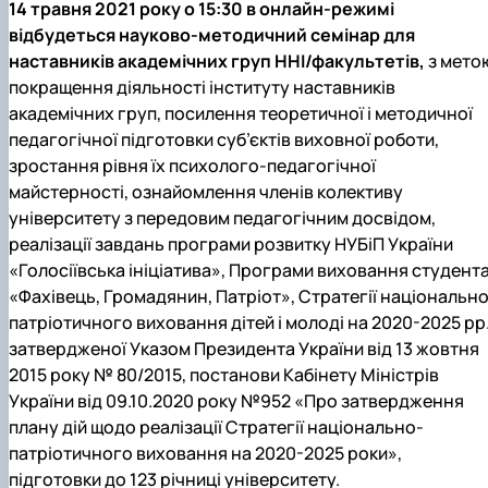
14 травня 2021 року о 15:30 в онлайн-режимі
наукового гуртка «Туризм&Рекреація»
Презентація про роботу гуртка
Звіт про роботу гуртка
Науковий доробок членів студентського
відбудеться науково-методичний семінар для
наукового гуртка "Туристичний візіонер"
Презентація про роботу гуртка
Звіт про роботу гуртка
Презентація про роботу гуртка
Звіт про роботу гуртка
наставників академічних груп ННІ/факультетів,
з мето
Презентація про роботу гуртка
покращення діяльності інституту наставників
академічних груп, посилення теоретичної і методичної
педагогічної підготовки суб’єктів виховної роботи,
зростання рівня їх психолого-педагогічної
майстерності, ознайомлення членів колективу
університету з передовим педагогічним досвідом,
реалізації завдань програми розвитку НУБіП України
«Голосіївська ініціатива», Програми виховання студент
«Фахівець, Громадянин, Патріот», Стратегії національно
патріотичного виховання дітей і молоді на 2020-2025 рр.
затвердженої Указом Президента України від 13 жовтня
2015 року № 80/2015, постанови Кабінету Міністрів
України від 09.10.2020 року №952 «Про затвердження
плану дій щодо реалізації Стратегії національно-
патріотичного виховання на 2020-2025 роки»,
підготовки до 123 річниці університету.