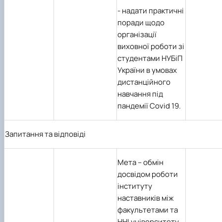
-
надати практичні
поради щодо
організації
виховної роботи зі
студентами НУБіП
України в умовах
дистанційного
навчання під
пандемії
Covid
19.
Запитання та відповіді
Мета
– обмін
досвідом роботи
інституту
наставників між
факультетами та
ННІ університету.