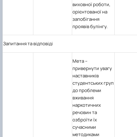
виховної роботи,
орієнтованої на
запобігання
проявів булінгу.
Запитання та відповіді
Мета
–
привернути увагу
наставників
студентських груп
до проблеми
вживання
наркотичних
речовин та
озброїти їх
сучасними
методиками