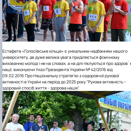
Естафета «Голосіївське кільце» є унікальним надбанням нашого
університету, де дуже велика увага приділяється фізичному
вихованню молоді і не на словах, а на ділі піклуються про здоров`
нації, виконуючи Указ Президента України № 42/2016 від
09.02.2016 Про Національну стратегію з оздоровчої рухової
активності в Україні на період до 2025 року "Рухова активність –
здоровий спосіб життя - здорова нація".