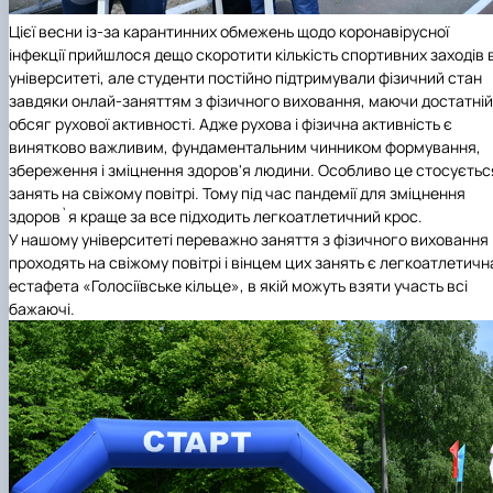
Цієї весни із-за карантинних обмежень щодо коронавірусної
інфекції прийшлося дещо скоротити кількість спортивних заходів 
університеті, але студенти постійно підтримували фізичний стан
завдяки онлай-заняттям з фізичного виховання, маючи достатній
обсяг рухової активності. Адже рухова і фізична активність є
винятково важливим, фундаментальним чинником формування,
збереження і зміцнення здоров'я людини. Особливо це стосуєтьс
занять на свіжому повітрі. Тому під час пандемії для зміцнення
здоров`я краще за все підходить легкоатлетичний крос.
У нашому університеті переважно заняття з фізичного виховання
проходять на свіжому повітрі і вінцем цих занять є легкоатлетичн
естафета «Голосіївське кільце», в якій можуть взяти участь всі
бажаючі.