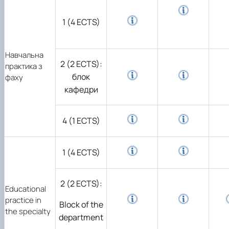
1 (4 ECTS)
Навчальна
2 (2 ECTS):
практика з
блок
фаху
кафедри
4 (1 ECTS)
1 (4 ECTS)
2 (2 ECTS):
Educational
practice in
Block of the
the specialty
department