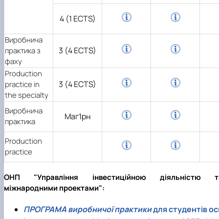
4 (1 ECTS)
Виробнича
3 (4 ECTS)
практика з
фаху
Production
3 (4 ECTS)
practice in
the specialty
Виробнича
Маг1рн
практика
Production
practice
ОНП "Управління інвестиційною діяльністю т
міжнародними проектами":
ПРОГРАМА виробничої практики
для студентів ос