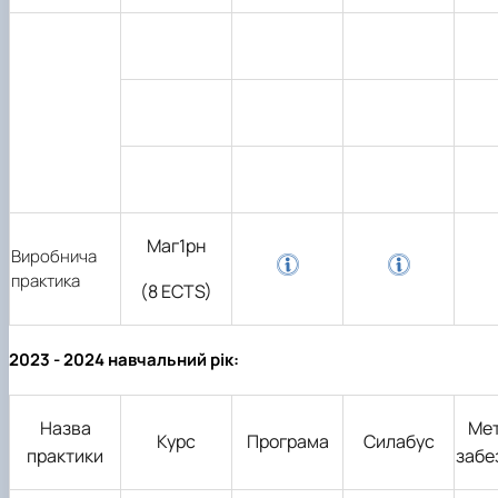
Маг1рн
Виробнича
практика
(8 ECTS)
2023 - 2024 навчальний рік:
Назва
Ме
Курс
Програма
Силабус
практики
забе