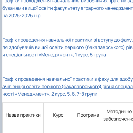
Графік
и
проходження навчальн
их/ виробничих
практик зд
бувачами вищої освіти факультету аграрного менеджмент
на
2025-2026 н.р.
Графік проведення навчальної практики зі вступу до фаху
ля здобувачів вищої освіти першого (бакалаврського) рів
я спеціальності «Менеджмент», 1 курс, 5 група
Графік проведення навчальної практики з фаху для здобу
ачів вищої освіти першого (бакалаврського) рівня спеціа
ності «Менеджмент», 2 курс, 5, 6, 7-8 групи
Методичне
Назва практики
Курс
Програма
забезпеченн