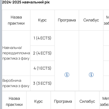
2024-2025 навчальний рік
Назва
М
Курс
Програма
Силабус
практики
за
1 (4 ECTS)
Навчальна/
переддипломна
2 (4 ECTS)
практика з фаху
4 (1 ECTS)
Виробнича
3 (3 ECTS)
практика з фаху
Назва
Ме
Курс
Програма
Силабус
практики
забе