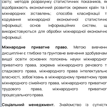
світу; методів розрахунку статистичних показників, як
відображають економічний розвиток окремих країн та ї
міжнародних зіставлень; способів класифікації т
кодування міжнародної економічної статистично
інформації; основ інформаційних систем, щ
використовуються для обробки міжнародної економічно
інформації.
Міжнародне приватне право.
Метою вивченн
дисципліни є глибоке та ґрунтовне вивчення здобувачам
вищої освіти основних положень науки міжнародног
приватного права, зокрема міжнародного речового т
спадкового права, міжнародного права інтелектуально
власності, зобов’язань в міжнародному приватному праві
міжнародного сімейного права, міжнародного приватног
трудового права, міжнародного приватног
процесуального права.
Соціальний менеджмент.
Знайомство із сутніст