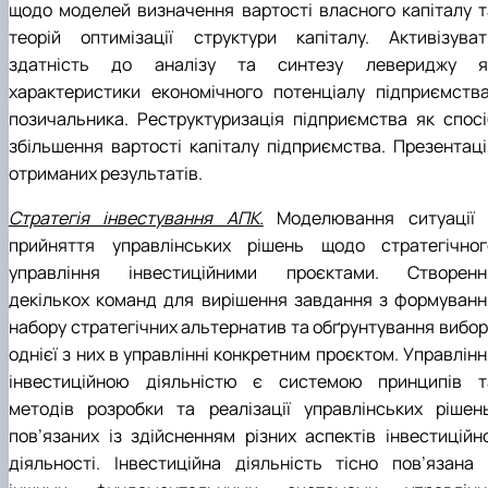
щодо моделей визначення вартості власного капіталу т
теорій оптимізації структури капіталу. Активізуват
здатність до аналізу та синтезу левериджу я
характеристики економічного потенціалу підприємства
позичальника. Реструктуризація підприємства як спосі
збільшення вартості капіталу підприємства. Презентаці
отриманих результатів.
Стратегія інвестування АПК.
Моделювання ситуації 
прийняття управлінських рішень щодо стратегічног
управління інвестиційними проєктами. Створенн
декількох команд для вирішення завдання з формуванн
набору стратегічних альтернатив та обґрунтування вибор
однієї з них в управлінні конкретним проєктом. Управлін
інвестиційною діяльністю є системою принципів т
методів розробки та реалізації управлінських рішень
пов’язаних із здійсненням різних аспектів інвестиційно
діяльності. Інвестиційна діяльність тісно пов’язана 