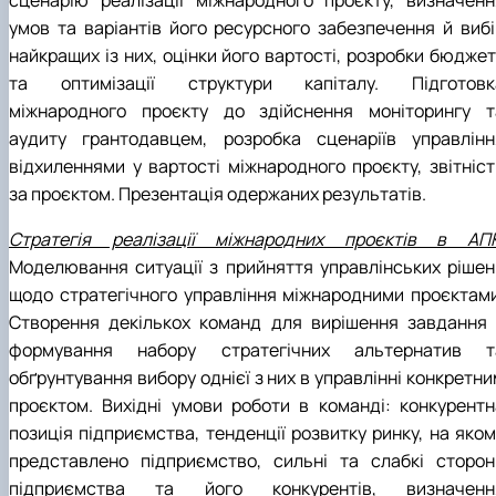
сценарію реалізації міжнародного проєкту, визначенн
умов та варіантів його ресурсного забезпечення й вибі
найкращих із них, оцінки його вартості, розробки бюджет
та оптимізації структури капіталу. Підготовк
міжнародного проєкту до здійснення моніторингу т
аудиту грантодавцем, розробка сценаріїв управлінн
відхиленнями у вартості міжнародного проєкту, звітніст
за проєктом. Презентація одержаних результатів.
Стратегія реалізації міжнародних проєктів в АПК
Моделювання ситуації з прийняття управлінських рішен
щодо стратегічного управління міжнародними проєктами
Створення декількох команд для вирішення завдання 
формування набору стратегічних альтернатив т
обґрунтування вибору однієї з них в управлінні конкретн
проєктом. Вихідні умови роботи в команді: конкурентн
позиція підприємства, тенденції розвитку ринку, на яком
представлено підприємство, сильні та слабкі сторон
підприємства та його конкурентів, визначенн