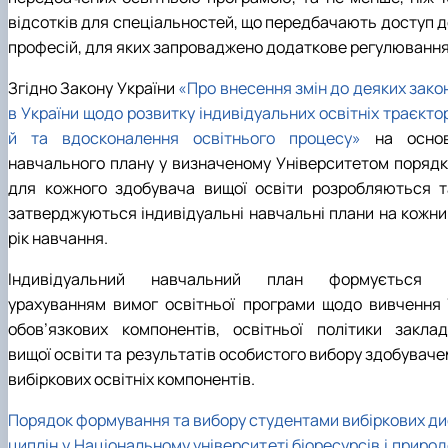
відсотків для спеціальностей, що передбачають доступ д
професій, для яких запроваджено додаткове регулювання
Згідно Закону України
«Про внесення змін до деяких зако
в України щодо розвитку індивідуальних освітніх траєкто
й та вдосконалення освітнього процесу»
на основ
навчального плану у визначеному Університетом порядк
для кожного здобувача вищої освіти розробляються т
затверджуються індивідуальні навчальні плани на кожни
рік навчання.
Індивідуальний навчальний план формується 
урахуванням вимог освітньої програми щодо вивчення ї
обов’язкових компонентів, освітньої політики заклад
вищої освіти та результатів особистого вибору здобуваче
вибіркових освітніх компонентів.
Порядок формування та вибору студентами вибіркових ди
циплін у Національному університеті біоресурсів і приро