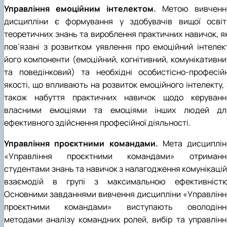
Управління емоційним інтелектом.
Метою вивченн
дисципліни є формування у здобувачів вищої освіт
теоретичних знань та вироблення практичних навичок, як
пов’язані з розвитком уявлення про емоційний інтелект
його компоненти (емоційний, когнітивний, комунікативни
та поведінковий) та необхідні особистісно-професійн
якості, що впливають на розвиток емоційного інтелекту, 
також набуття практичних навичок щодо керуванн
власними емоціями та емоціями інших людей дл
ефективного здійснення професійної діяльності.
Управління проєктними командами.
Мета дисциплін
«Управління проєктними командами» отриманн
студентами знань та навичок з налагодження комунікацій 
взаємодій в групі з максимальною ефективністю
Основними завданнями вивчення дисципліни «Управлінн
проєктними командами» виступають оволодінн
методами аналізу командних ролей, вибір та управлінн