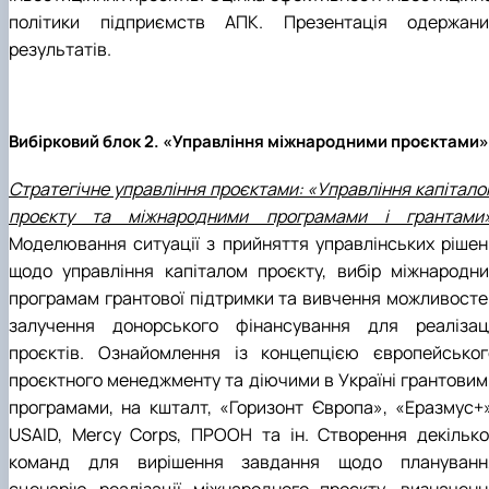
політики підприємств АПК. Презентація одержани
результатів.
Вибірковий блок 2. «Управління міжнародними проєктами»
Стратегічне управління проєктами: «Управління капітало
проєкту та міжнародними програмами і грантами»
Моделювання ситуації з прийняття управлінських рішен
щодо управління капіталом проєкту, вибір міжнародни
програмам грантової підтримки та вивчення можливосте
залучення донорського фінансування для реалізаці
проєктів. Ознайомлення із концепцією європейськог
проєктного менеджменту та діючими в Україні грантовим
програмами, на кшталт, «Горизонт Європа», «Еразмус+»
USAID, Mercy Corps, ПРООН та ін. Створення декілько
команд для вирішення завдання щодо плануванн