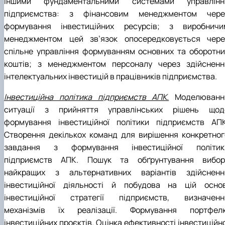
іншими фундаментальними системами управлінн
підприємства: з фінансовим менеджментом чере
формування інвестиційних ресурсів; з виробничи
менеджментом цей зв’язок опосередковується чере
спільне управління формуванням основних та оборотни
коштів; з менеджментом персоналу через здійсненн
інтелектуальних інвестицій в працівників підприємства.
Інвестиційна політика підприємств АПК.
Моделюванн
ситуації з прийняття управлінських рішень щод
формування інвестиційної політики підприємств АПК
Створення декількох команд для вирішення конкретног
завдання з формування інвестиційної політик
підприємств АПК. Пошук та обґрунтування вибор
найкращих з альтернативних варіантів здійсненн
інвестиційної діяльності й побудова на цій основ
інвестиційної стратегії підприємств, визначенн
механізмів їх реалізації. Формування портфел
інвестиційних проєктів. Оцінка ефективності інвестиційн