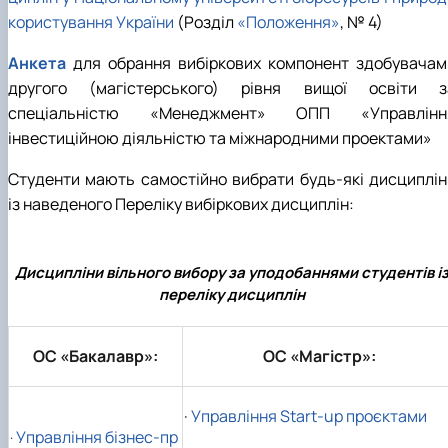
користування України
(Розділ
«Положення»
, № 4)
Анкета
для обрання вибіркових компонент здобувачам
другого (магістерського) рівня вищої освіти з
спеціальністю «Менеджмент» ОПП «Управлінн
інвестиційною діяльністю та міжнародними проектами»
Студенти мають самостійно вибрати будь-які дисциплін
із наведеного Переліку вибіркових дисциплін:
Дисципліни вільного вибору за уподобаннями студентів і
переліку дисциплін
ОС «Бакалавр»:
ОС «Магістр»:
·
Управління Start-up проєктами
Управління бізнес-пр
·