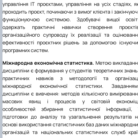
управління IT проєктами, управління на усіх стадіях, як
проходить проєкт, починаючи з вимог клієнта і закінчуюч
функціонуючою системою. Здобувачі вищої освіт
одержать практичні навички створення проєктів
організаційного супроводу їх реалізації та оцінюванн
ефективності проєктних рішень за допомогою існуючи
програмних систем.
Міжнародна економічна статистика.
Метою викладанн
дисципліни є формування у студентів теоретичних знань 
практичних навиків з методології та організаці
міжнародної економічної статистики. Завданням
дисципліни є вивчення: методів кількісного вимірюванн
масових явищ і процесів у світовій економіці
особливостей збирання статистичної інформації, ї
підготовки до аналізу та узагальнення результатів н
основі використання статистичних баз даних міжнародни
організацій та національних статистичних служб краї