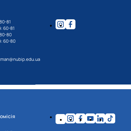
80-81
: 60-81
-80-80
: 60-80
tman@nubip.edu.ua
омісія