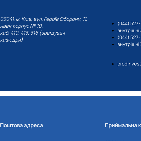
03041, м. Київ, вул. Героїв Оборони, 11,
(044) 527-
навч.корпус № 10,
внутрішній
каб. 410, 413, 316 (завідувач
(044) 527
кафедри)
внутрішній
prodinves
Поштова адреса
Приймальна к