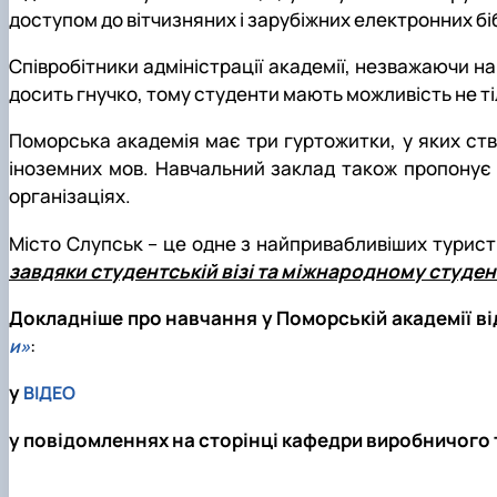
доступом до вітчизняних і зарубіжних електронних бі
Співробітники адміністрації академії, незважаючи н
досить гнучко, тому студенти мають можливість не ті
Поморська академія має три гуртожитки, у яких ст
іноземних мов. Навчальний заклад також пропонує с
організаціях.
Місто Слупськ – це одне з найпривабливіших турис
завдяки студентській візі та міжнародному студ
Докладніше про навчання у Поморській академії від
:
и»
у
ВІДЕО
у повідомленнях на сторінці кафедри виробничого