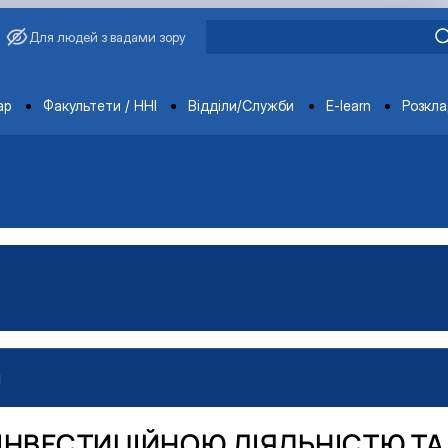
Для людей з вадами зору
ments
ар
Факультети / ННІ
Відділи/Служби
E-learn
Розкл
И
проектами»
ІНВЕСТИЦІЙНОЮ ДІЯЛЬНІСТЮ ТА