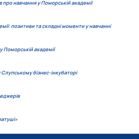
 про навчання у Поморській академії
ії: позитиви та складні моменти у навчанні
у Поморській академії
 Слупському бізнес-інкубаторі
неджерів
ратуші»