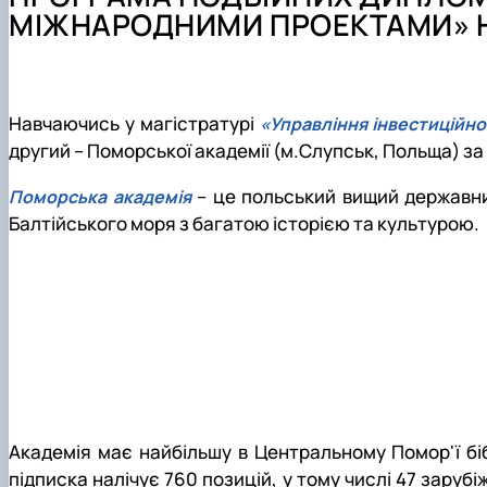
Склад кафедри
Навчально-наукова лабораторія інвестиційного проек
Робочі програми, силабуси, ЕНК
Програма подвійних дипломів (Поморська академія, м
Тематика бакалаврських та магістерських робіт
Архів подій
МІЖНАРОДНИМИ ПРОЕКТАМИ» НУ
Відповідальні за інформаційне наповнення сторінки
Студентський науковий гурток «Менеджмент і сьогод
Навчально-методична робота
Програма подвійних дипломів (Університет Foggia, Італ
Практичне навчання
Здобутки кафедри
Аспірантура
English speaking MSc Program
Податкова знижка на навчання
Фотогалерея
Навчаючись у магістратурі
«Управління інвестиційн
другий – Поморської академії (м.Слупськ, Польща) 
– це польський вищий державни
Поморська академія
Балтійського моря з багатою історією та культурою.
Академія має найбільшу в Центральному Помор'ї біб
підписка налічує 760 позицій, у тому числі 47 заруб