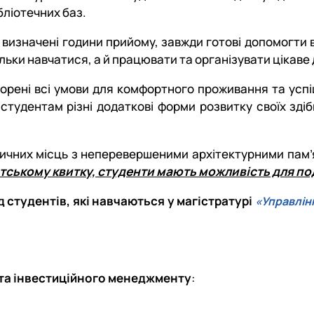
бліотечних баз.
а визначені години прийому, завжди готові допомогти
льки навчатися, а й працювати та організувати цікаве 
ворені всі умови для комфортного проживання та усп
тудентам різні додаткові форми розвитку своїх здіб
тичних місць з неперевершеними архітектурними пам
ентському квитку, студенти мають можливість для 
 студентів, які навчаються у магістратурі
«Управлін
 та інвестиційного менеджменту
: