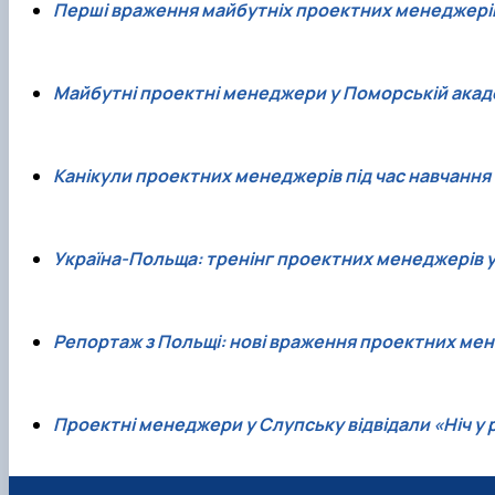
Перші враження майбутніх проектних менеджерів
Майбутні проектні менеджери у Поморській академ
Канікули проектних менеджерів під час навчання 
Україна-Польща: тренінг проектних менеджерів у
Репортаж з Польщі: нові враження проектних ме
Проектні менеджери у Слупську відвідали «Ніч у 