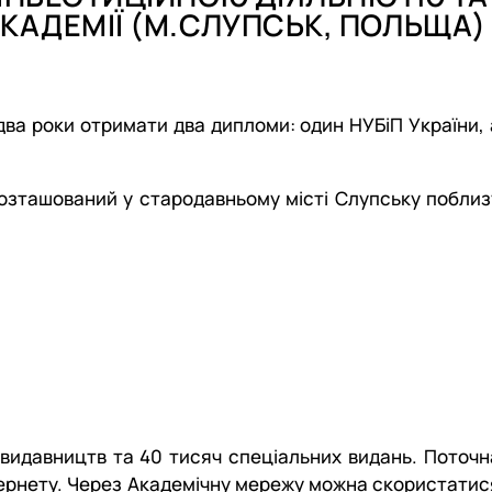
ничій та інноваційній сферах
в (здобувачів) кафедри
КАДЕМІЇ (М.СЛУПСЬК, ПОЛЬЩА)
ва роки отримати два дипломи: один НУБіП України, 
озташований у стародавньому місті Слупську поблиз
х видавництв та 40 тисяч спеціальних видань. Поточн
 Інтернету. Через Академічну мережу можна скористатис