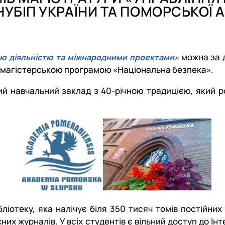
тування
.Слупськ, Польща)
Архів
Співпраця у навчальній, науковій, вироб
Архів подій
Напрями наукових досліджень аспіранті
БІП УКРАЇНИ ТА ПОМОРСЬКОЇ А
ення»
ія)
Партнери
Консультаційні послуги, тренінги
Події
Архів Подій
можна за д
ою діяльністю та міжнародними проектами»
за магістерською програмою «Національна безпека».
й навчальний заклад з 40-річною традицією, який р
ліотеку, яка налічує біля 350 тисяч томів постійни
іжних журналів. У всіх студентів є вільний доступ до