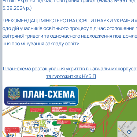
НУБіП України під час повітряних тривог (Наказ №991 від
5.09.2024 р.)
! РЕКОМЕНДАЦІЇ МІНІСТЕРСТВА ОСВІТИ І НАУКИ УКРАЇНИ 
одо дій учасників освітнього процесу під час оголошення 
овітряної тривоги та одночасного надходження повідомл
ння про мінування закладу освіти
План-схема розташування укриттів в навчальних корпуса
та гуртожитках НУБіП