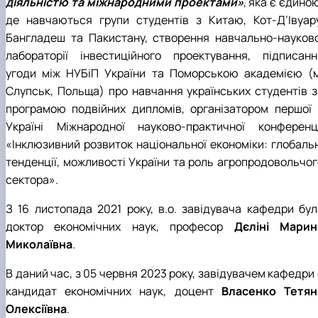
діяльністю та міжнародними проектами»
, яка є єдино
де навчаються групи студентів з Китаю, Кот-Д’Івуару
Бангладеш та Пакистану, створення навчально-науково
лабораторії інвестиційного проектування, підписанн
угоди між НУБіП України та Поморською академією
(
Слупськ, Польща) про навчання українських студентів з
програмою подвійних дипломів, організатором першої 
Україні Міжнародної науково-практичної конференці
«Інклюзивний розвиток національної економіки: глобальн
тенденції, можливості України та роль агропродовольчог
сектора».
З 16 листопада 2021 року, в.о. завідувача кафедри бул
доктор економічних наук, професор
Дєліні Марин
Миколаївна
.
В даний час, з 05 червня 2023 року, завідувачем кафедри
кандидат економічних наук, доцент
Власенко Тетян
Олексіївна
.