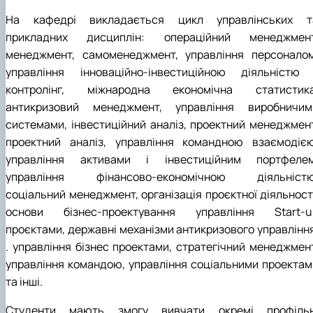
На кафедрі викладається цикл управлінських т
прикладних дисциплін: операційний менеджмент
менеджмент, самоменеджмент, управління персоналом
управління інноваційно-інвестиційною діяльністю 
контролінг, міжнародна економічна статистика
антикризовий менеджмент, управління виробничим
системами, інвестиційний аналіз, проектний менеджмент
проектний аналіз, управління командною взаємодією
управління активами і інвестиційним портфелем
управління фінансово-економічною діяльністю
соціальний менеджмент, організація проєктної діяльності
основи бізнес-проектування управління Start-u
проєктами, державні механізми антикризового управління
. управління бізнес проектами, стратегічний менеджмент
управління командою, управління соціальними проектам
та інші.
Студенти мають змогу вивчати окремі профільн