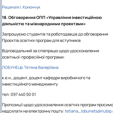
Рецензія І. Конончук
18. Обговорення ОПП «Управління інвестиційною
діяльністю та міжнародними проектами»
Запрошуємо студентів та роботодавців до обговорення
Проєктів освітніх програм для вступників
Відповідальний за співпрацю щодо удосконалення
освітньої-професійної програми:
ЛОБУНЕЦЬ Тетяна Валеріївна
к.е.н., доцент, доцент кафедри виробничого та
інвестиційного менеджменту
тел: 09
7 440
5
0 01
Пропозиції щодо удосконалення освітніх програм просим
надсилати на електронну пошту:
tetiana_lobunets@nubip.