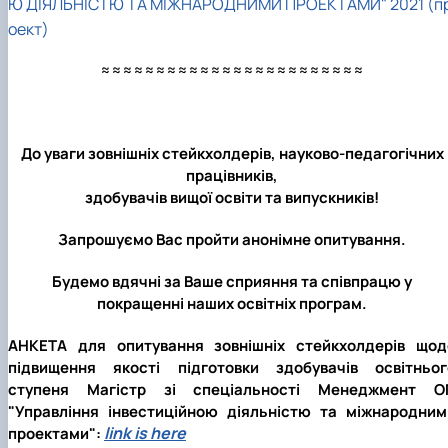
Ю ДІЯЛЬНІСТЮ ТА МІЖНАРОДНИМИ ПРОЕКТАМИ" 2021 (п
оект)
≈≈≈≈≈≈≈≈≈≈≈≈≈≈≈≈≈≈≈≈≈≈≈≈
До уваги зовнішніх стейкхолдерів, науково-педагогічних
працівників,
здобувачів вищої освіти та випускників!
Запрошуємо Вас пройти анонімне опитування.
Будемо вдячні за Ваше сприяння та співпрацю у
покращенні наших освітніх програм.
АНКЕТА для опитування зовнішніх стейкхолдерів щод
підвищення якості підготовки здобувачів освітньог
ступеня Магістр зі спеціальності Менеджмент О
"Управління інвестиційною діяльністю та міжнародним
l
ink is here
проектами":