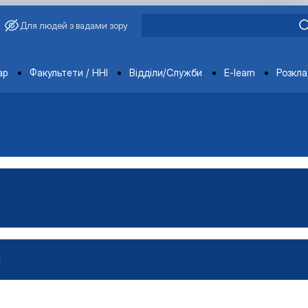
Для людей з вадами зору
ments
ар
Факультети / ННІ
Відділи/Служби
E-learn
Розкл
И
проектами»