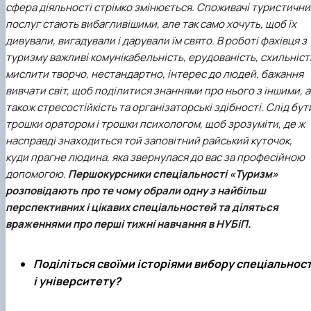
сфера діяльності стрімко змінюється. Споживачі туристични
наукового гуртка «Туризм&Рекреація»
Презентація про роботу гуртка
Звіт про роботу гуртка
Науковий доробок членів студентського
наукового гуртка "Туристичний візіонер"
Презентація про роботу гуртка
Звіт про роботу гуртка
послуг стають вибагливішими, але так само хочуть, щоб їх
Презентація про роботу гуртка
Звіт про роботу гуртка
дивували, вигадували і дарували їм свято. В роботі фахівця з
Презентація про роботу гуртка
туризму важливі комунікабельність, ерудованість, схильніст
мислити творчо, нестандартно, інтерес до людей, бажання
вивчати світ, щоб поділитися знаннями про нього з іншими, а
також стресостійкість та організаторські здібності. Слід бут
трошки оратором і трошки психологом, щоб зрозуміти, де ж
насправді знаходиться той заповітний райський куточок,
куди прагне людина, яка звернулася до вас за професійною
допомогою.
Першокурсники
спеціальності «Туризм»
розповідають про те чому обрали одну з найбільш
перспективних і цікавих спеціальностей та діляться
враженнями про перші тижні навчання в НУБіП.
Поділіться своїми історіями вибору спеціальност
і університету?