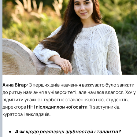
Анна Бігар:
З перших днів навчання важкувато було звикати
до ритму навчання в університеті, але нам все вдалося. Хочу
відмітити уважне і турботне ставлення до нас, студентів,
директора
ННІ післядипломної освіти
, її заступників,
куратора і викладачів.
А як щодо реалізації здібностей і талантів?