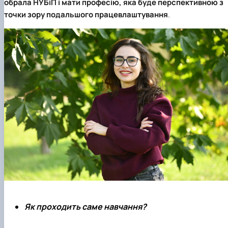
обрала
НУБіП
і мати професію, яка буде перспективною з
точки зору подальшого працевлаштування
.
Як проходить саме навчання?