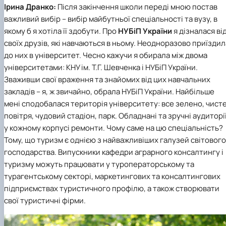
Ірина Дранко:
Після закінчення школи переді мною постав
важливий вибір – вибір майбутньої спеціальності та вузу, в
якому б я хотіла її здобути. Про
НУБіП України
я дізналася ві
своїх друзів, які навчаються в ньому. Неодноразово приїздил
до них в університет. Чесно кажучи я обирала між двома
університетами: КНУ ім. Т.Г. Шевченка і НУБіП України.
Зваживши свої враження та знайомих від цих навчальних
закладів – я, ж звичайно, обрала НУБіП України. Найбільше
мені сподобалася територія університету: все зелено, чист
повітря, чудовий стадіон, парк. Обладнані та зручні аудиторії
у кожному корпусі ремонти. Чому саме на цю спеціальність?
Тому, що туризм є однією з найважливіших галузей світового
господарства. Випускники кафедри аграрного консалтингу і
туризму можуть працювати у туроператорському та
турагентському секторі, маркетингових та консалтингових
підприємствах туристичного профілю, а також створювати
свої туристичні фірми.