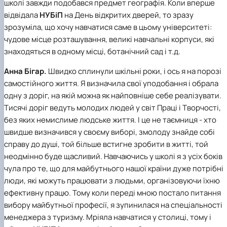
школі завжди подобався предмет географія. Коли вперше
відвідала
НУБіП
на День відкритих дверей, то зразу
зрозуміла, що хочу навчатися саме в цьому університеті:
чудове місце розташування, великі навчальні корпуси, які
знаходяться в одному місці, ботанічний сад і т.д.
Анна Бігар.
Швидко сплинули шкільні роки, і ось я на порозі
самостійного життя. Я визначила свої уподобання і обрала
одну з доріг, на якій можна як найповніше себе реалізувати.
Тисячі доріг ведуть молодих людей у світ Праці і Творчості,
без яких немислиме людське життя. І це не таємниця - хто
швидше визначився у своєму виборі, змолоду знайде собі
справу до душі, той більше встигне зробити в житті, той
неодмінно буде щасливий. Навчаючись у школі я з усіх боків
чула про те, що для майбутнього нашої країни дуже потрібні
люди, які можуть працювати з людьми, організовуючи їхню
ефективну працю. Тому коли переді мною постало питання
вибору майбутньої професії, я зупинилася на спеціальності
менеджера з туризму. Мріяла навчатися у столиці, тому і