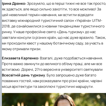
Ірина Дранко:
Зрозуміло, що в перші тижні не все так просто
як здається, але якщо сильно захотіти, то все можливо! За
цей невеликий термін навчання, ми встигли відвідати
виставку міжнародний туристичний салон «Україна» UITM-
2018, де ознайомилися з новими тенденціями туристичного
ринку. У наше професійне свято «День туризму» до нас
завітали консули із різних країн, що нас дуже вразило. Також,
ми проходили квест у нашому ботанічному саду, за участь в
якому отримали призи.
Елизавета Карпенко:
Взагалі, дуже подобається навчання.
Проте важко звикнути до великого об’єму праці, але ми все
встигаємо. Доречі, 27го вересня в університеті святкували
Всесвітній день туризму
. Було запрошено дуже багато
поважних гостей, нам розказували про різні країни, чарівні
місця архітектури та захоплючі туристичні маршрути.