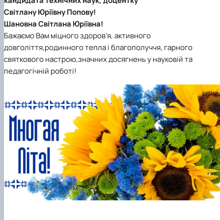
кандидата технічних наук, доцентку
наукового гуртка «Туризм&Рекреація»
Презентація про роботу гуртка
Звіт про роботу гуртка
Науковий доробок членів студентського
Світлану Юріївну Попову!
наукового гуртка "Туристичний візіонер"
Презентація про роботу гуртка
Звіт про роботу гуртка
Шановна Світлана Юріївна!
Презентація про роботу гуртка
Звіт про роботу гуртка
Бажаємо Вам міцного здоров’я, активного
Презентація про роботу гуртка
довголіття,родинного тепла і благополуччя, гарного
святкового настрою,значних досягнень у науковій та
педагогічній роботі!