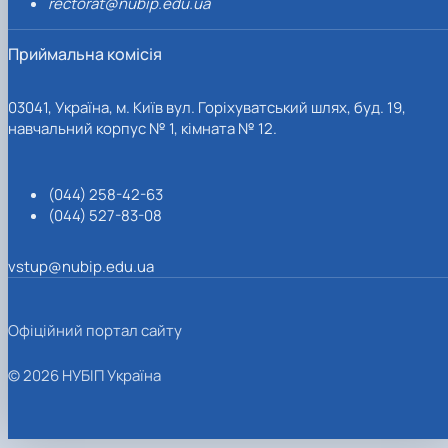
rectorat@nubip.edu.ua
Приймальна комісія
03041, Україна, м. Київ вул. Горіхуватський шлях, буд. 19,
навчальний корпус № 1, кімната № 12.
(044) 258-42-63
(044) 527-83-08
vstup@nubip.edu.ua
Офіційний портал сайту
© 2026 НУБІП Україна